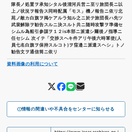
隊長ノ処置ヲ承知シタル後清河兵営ニ至リ旅団長ニ以
上ノ状況ヲ報告ス同時配属「モス」機ノ報告ニ依リ北
苑ノ敵カ白旗ヲ掲ケアルラ知ル之ニ於テ旅団長ハ先ツ
武裴解除ヲ勧告スルニ決スルト共ニ随時攻撃ヲ準備セ
シムル為船引参謀ヲ１２is本部ニ派遣シ爾後ノ指導ニ
任セシム 次イテ「交捗スヘキ件アリ午後六時軍使(人
員七名白旗ヲ保持スルコト)ヲ窪邉ニ派遣スヘシ」トノ
勧告文ヲ通信筒ニ依リ
資料画像の利用について
情報の間違いや不具合をセンターに知らせる
https://www.jacar.archives.go.j