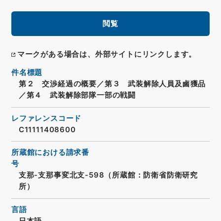
閲覧
マークがある場合は、外部サイトにリンクします。
件名標題
第２ 交渉経過の概要／第３ 武装解除人員及鹵獲品
／第４ 武装解除部隊一部の戦闘
レファレンスコード
C11111408600
所蔵館における請求番
号
支那-支那事変北支-598（所蔵館：防衛省防衛研究
所）
言語
日本語