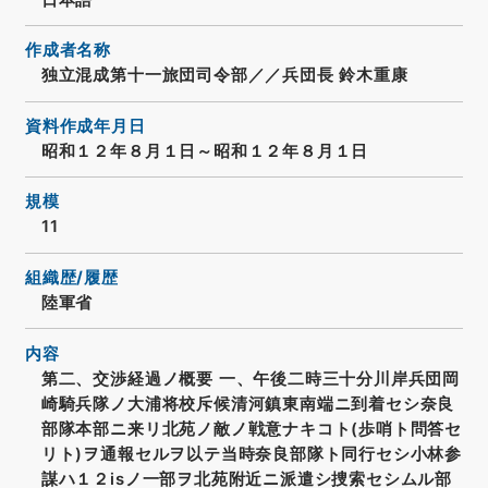
作成者名称
独立混成第十一旅団司令部／／兵団長 鈴木重康
資料作成年月日
昭和１２年８月１日～昭和１２年８月１日
規模
11
組織歴/履歴
陸軍省
内容
第二、交渉経過ノ概要 一、午後二時三十分川岸兵団岡
崎騎兵隊ノ大浦将校斥候清河鎮東南端ニ到着セシ奈良
部隊本部ニ来リ北苑ノ敵ノ戦意ナキコト(歩哨ト問答セ
リト)ヲ通報セルヲ以テ当時奈良部隊ト同行セシ小林参
謀ハ１２isノ一部ヲ北苑附近ニ派遣シ捜索セシムル部