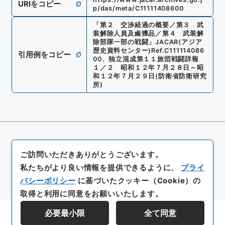
URIをコピー
p/das/meta/C11111408600
「
第２ 交渉経過の概要／第３ 武
装解除人員及鹵獲品／第４ 武装解
除部隊一部の戦闘
」
JACAR(アジア
歴史資料センター)
Ref.
C111114086
引用例をコピー
00
、
独立混成第１１旅団戦闘詳報
１／２ 昭和１２年７月２８日～昭
和１２年７月２９日
(
防衛省防衛研究
所
)
ご訪問いただきありがとうございます。
私たちがより良い情報を提供できるように、
プライ
バシーポリシー
に基づいたクッキー（Cookie）の
取得と利用に同意をお願いいたします。
必要最小限
全て同意
資料群階層を表示する