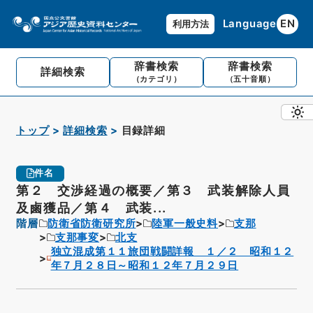
Language
EN
利用方法
辞書検索
辞書検索
詳細検索
（カテゴリ）
（五十音順）
トップ
詳細検索
目録詳細
件名
第２ 交渉経過の概要／第３ 武装解除人員
及鹵獲品／第４ 武装...
階層
防衛省防衛研究所
陸軍一般史料
支那
支那事変
北支
独立混成第１１旅団戦闘詳報 １／２ 昭和１２
年７月２８日～昭和１２年７月２９日