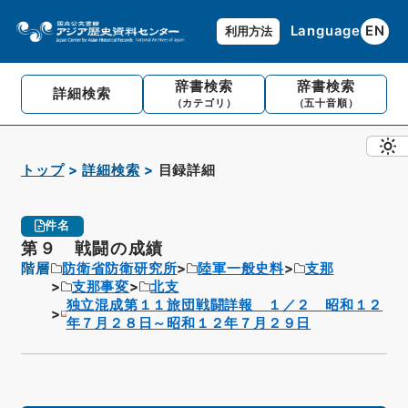
Language
EN
利用方法
辞書検索
辞書検索
詳細検索
（カテゴリ）
（五十音順）
トップ
詳細検索
目録詳細
件名
第９ 戦闘の成績
階層
防衛省防衛研究所
陸軍一般史料
支那
支那事変
北支
独立混成第１１旅団戦闘詳報 １／２ 昭和１２
年７月２８日～昭和１２年７月２９日