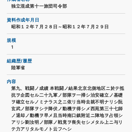
独立混成第十一旅団司令部
資料作成年月日
昭和１２年７月２８日～昭和１２年７月２９日
規模
1
組織歴/履歴
陸軍省
内容
第九、戦闘ノ成績 本戦闘ノ結果北京北側地区ニ於テ抵
抗ヲ企図セル二十九軍ノ部隊ヲ一掃シ治安確立ノ基礎
ヲ確立セルノミナラス之ニ依リ当時去就不明ナリシ阮
玄武ノ部隊ヲシテ降伏ノ動機ヲ得シメ西苑第三十七師
ノ退却ノ動機ヲ早メ且当時南口鎮附近ニ陣地ヲ占領シ
アリシ劉汝明ノ部隊ノ戦竟ヲ喪失セシメタル上ニ与リ
テ力アリタルモノト云フヘシ