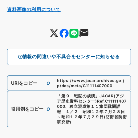
資料画像の利用について
情報の間違いや不具合をセンターに知らせる
https://www.jacar.archives.go.j
URIをコピー
p/das/meta/C11111407000
「
第９ 戦闘の成績
」
JACAR(アジ
ア歴史資料センター)
Ref.
C11111407
000
、
独立混成第１１旅団戦闘詳
引用例をコピー
報 １／２ 昭和１２年７月２８日
～昭和１２年７月２９日
(
防衛省防衛
研究所
)