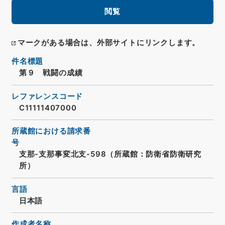
閲覧
マークがある場合は、外部サイトにリンクします。
件名標題
第９ 戦闘の成績
レファレンスコード
C11111407000
所蔵館における請求番
号
支那-支那事変北支-598（所蔵館：防衛省防衛研究
所）
言語
日本語
作成者名称