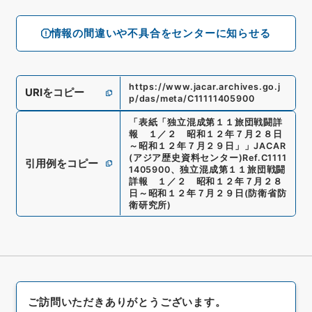
情報の間違いや不具合をセンターに知らせる
https://www.jacar.archives.go.j
URIをコピー
p/das/meta/C11111405900
「
表紙「独立混成第１１旅団戦闘詳
報 １／２ 昭和１２年７月２８日
～昭和１２年７月２９日」
」
JACAR
(アジア歴史資料センター)
Ref.
C1111
引用例をコピー
1405900
、
独立混成第１１旅団戦闘
詳報 １／２ 昭和１２年７月２８
日～昭和１２年７月２９日
(
防衛省防
衛研究所
)
ご訪問いただきありがとうございます。