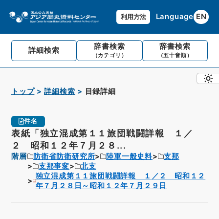
Language
EN
利用方法
辞書検索
辞書検索
詳細検索
（カテゴリ）
（五十音順）
トップ
詳細検索
目録詳細
件名
表紙「独立混成第１１旅団戦闘詳報 １／
２ 昭和１２年７月２８...
階層
防衛省防衛研究所
陸軍一般史料
支那
支那事変
北支
独立混成第１１旅団戦闘詳報 １／２ 昭和１２
年７月２８日～昭和１２年７月２９日