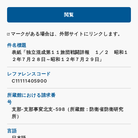
閲覧
マークがある場合は、外部サイトにリンクします。
件名標題
表紙「独立混成第１１旅団戦闘詳報 １／２ 昭和１
２年７月２８日～昭和１２年７月２９日」
レファレンスコード
C11111405900
所蔵館における請求番
号
支那-支那事変北支-598（所蔵館：防衛省防衛研究
所）
言語
日本語