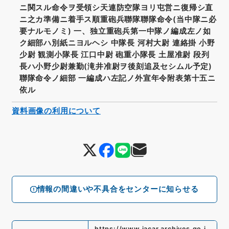
ニ関スル命令ヲ受領シ天連防空隊ヨリ屯営ニ復帰シ直
ニ之カ準備ニ着手ス順重砲兵聯隊聯隊命令(当中隊ニ必
要ナルモノミ) 一、独立重砲兵第一中隊ノ編成左ノ如
ク細部ハ別紙ニヨルヘシ 中隊長 河村大尉 連絡掛 小野
少尉 観測小隊長 江口中尉 砲重小隊長 土屋准尉 段列
長ハ小野少尉兼勤(滝井准尉ヲ後刻追及セシムル予定)
聯隊命令ノ細部 一編成ハ左記ノ外宣年令附表第十五ニ
依ル
資料画像の利用について
情報の間違いや不具合をセンターに知らせる
https://www.jacar.archives.go.j