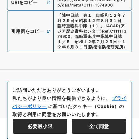
URIをコピー
p/das/meta/C11111374900
「
陣中日誌 巻１ 自昭和１２年７
月２９日至昭和１２年８月３１日
臨時重砲兵中隊（１）
」
JACAR(ア
引用例をコピー
ジア歴史資料センター)
Ref.
C111113
74900
、
臨時重砲兵中隊陣中日誌
１／５ 昭和１２年７月２９日～１
２年８月３１日
(
防衛省防衛研究所
)
ご訪問いただきありがとうございます。
私たちがより良い情報を提供できるように、
プライ
バシーポリシー
に基づいたクッキー（Cookie）の
取得と利用に同意をお願いいたします。
必要最小限
全て同意
資料群階層を表示する