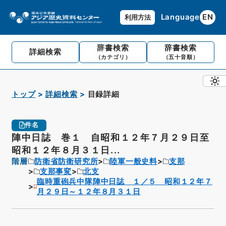
Language
EN
利用方法
辞書検索
辞書検索
詳細検索
（カテゴリ）
（五十音順）
トップ
詳細検索
目録詳細
件名
陣中日誌 巻１ 自昭和１２年７月２９日至
昭和１２年８月３１日...
階層
防衛省防衛研究所
陸軍一般史料
支那
支那事変
北支
臨時重砲兵中隊陣中日誌 １／５ 昭和１２年７
月２９日～１２年８月３１日