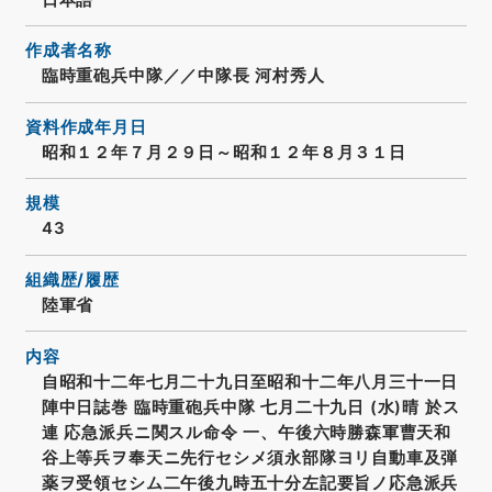
作成者名称
臨時重砲兵中隊／／中隊長 河村秀人
資料作成年月日
昭和１２年７月２９日～昭和１２年８月３１日
規模
43
組織歴/履歴
陸軍省
内容
自昭和十二年七月二十九日至昭和十二年八月三十一日
陣中日誌巻 臨時重砲兵中隊 七月二十九日 (水)晴 於ス
連 応急派兵ニ関スル命令 一、午後六時勝森軍曹天和
谷上等兵ヲ奉天ニ先行セシメ須永部隊ヨリ自動車及弾
薬ヲ受領セシム二午後九時五十分左記要旨ノ応急派兵