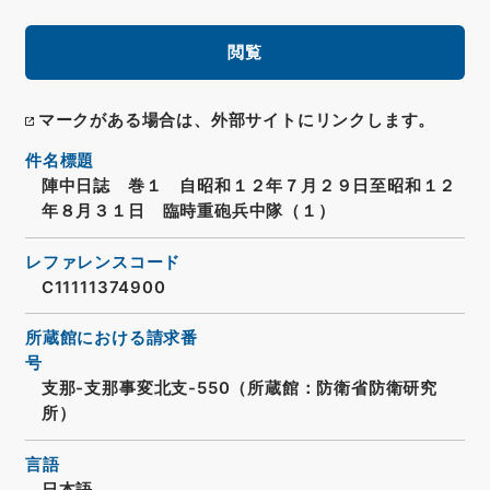
閲覧
マークがある場合は、外部サイトにリンクします。
件名標題
陣中日誌 巻１ 自昭和１２年７月２９日至昭和１２
年８月３１日 臨時重砲兵中隊（１）
レファレンスコード
C11111374900
所蔵館における請求番
号
支那-支那事変北支-550（所蔵館：防衛省防衛研究
所）
言語
日本語