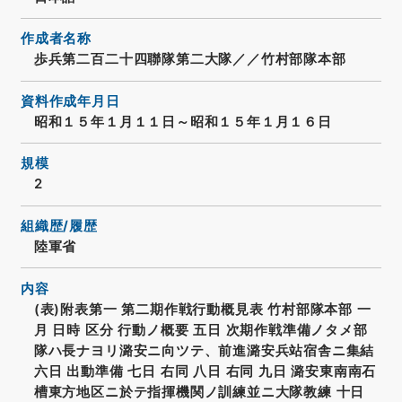
作成者名称
歩兵第二百二十四聯隊第二大隊／／竹村部隊本部
資料作成年月日
昭和１５年１月１１日～昭和１５年１月１６日
規模
2
組織歴/履歴
陸軍省
内容
(表)附表第一 第二期作戦行動概見表 竹村部隊本部 一
月 日時 区分 行動ノ概要 五日 次期作戦準備ノタメ部
隊ハ長ナヨリ潞安ニ向ツテ、前進潞安兵站宿舎ニ集結
六日 出動準備 七日 右同 八日 右同 九日 潞安東南南石
槽東方地区ニ於テ指揮機関ノ訓練並ニ大隊教練 十日