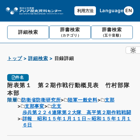
Language
EN
利用方法
辞書検索
辞書検索
詳細検索
（カテゴリ）
（五十音順）
トップ
詳細検索
目録詳細
件名
附表第１ 第２期作戦行動概見表 竹村部隊
本部
階層
防衛省防衛研究所
陸軍一般史料
支那
支那事変
北支
歩兵第２２４連隊第２大隊 高平第２期作戦戦闘
詳報 昭和１５年１月１１日～昭和１５年１月１
６日