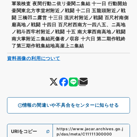
軍装検査 夜間行動ニ依リ壷関ニ集結 十一日 行動開始
壷関東北方李堂村附近ノ戦闘 十二日 五龍頭附近ノ戦
闘 三橋凹ニ露営 十三日 流沢村附近ノ戦闘 百尺村南側
廟高地ノ戦闘 十四日 百尺村西南方一四八五、ニ高地
ノ戦斗西牢村附近ノ戦闘 十五 南大掌西南高地ノ戦闘
南大掌附近ニ集結死傷者ノ収容 十六日 第二期作戦終
了第三期作戦集結地高崖上ニ集結
資料画像の利用について
情報の間違いや不具合をセンターに知らせる
https://www.jacar.archives.go.j
URIをコピー
p/das/meta/C11111300000