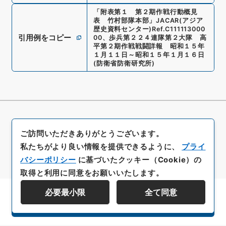
「
附表第１ 第２期作戦行動概見
表 竹村部隊本部
」
JACAR(アジア
歴史資料センター)
Ref.
C111113000
引用例をコピー
00
、
歩兵第２２４連隊第２大隊 高
平第２期作戦戦闘詳報 昭和１５年
１月１１日～昭和１５年１月１６日
(
防衛省防衛研究所
)
ご訪問いただきありがとうございます。
私たちがより良い情報を提供できるように、
プライ
バシーポリシー
に基づいたクッキー（Cookie）の
取得と利用に同意をお願いいたします。
必要最小限
全て同意
資料群階層を表示する