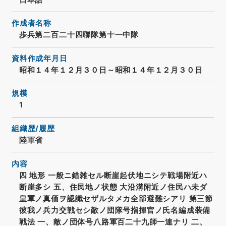
作成者名称
歩兵第二百二十四聯隊第十一中隊
資料作成年月日
昭和１４年１２月３０日～昭和１４年１２月３０日
規模
1
組織歴/履歴
陸軍省
内容
四 地形 一般ニ錯雑セル断崖起伏地ニシテ戦場附近ハ
断崖多シ 五、住民地ノ状態 大沿溝附近ノ住民ハ未ダ
皇軍ノ真価ヲ認識セザルタメカ全部避難シアリ 第三節
彼我ノ兵力交戦セシ敵ノ団隊号指揮官ノ氏名編成装備
戦法 一、敵ノ団体号八路軍百二十九師一連ナリ 二、