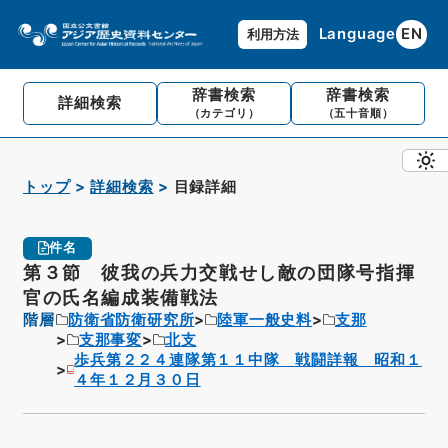
Language
EN
利用方法
辞書検索
辞書検索
詳細検索
（カテゴリ）
（五十音順）
トップ
詳細検索
目録詳細
件名
第３節 彼我の兵力交戦せし敵の団隊号指揮
官の氏名編成装備戦法
階層
防衛省防衛研究所
陸軍一般史料
支那
支那事変
北支
歩兵第２２４連隊第１１中隊 戦闘詳報 昭和１
４年１２月３０日