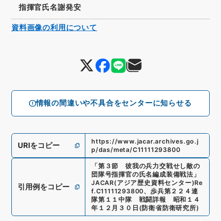
指揮官氏名謝発安
資料画像の利用について
情報の間違いや不具合をセンターに知らせる
https://www.jacar.archives.go.j
URIをコピー
p/das/meta/C11111293800
「
第３節 彼我の兵力交戦せし敵の
団隊号指揮官の氏名編成装備戦法
」
JACAR(アジア歴史資料センター)
Re
引用例をコピー
f.
C11111293800
、
歩兵第２２４連
隊第１１中隊 戦闘詳報 昭和１４
年１２月３０日
(
防衛省防衛研究所
)