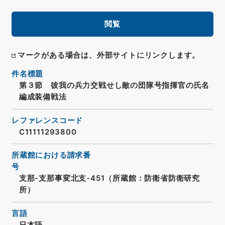
閲覧
マークがある場合は、外部サイトにリンクします。
件名標題
第３節 彼我の兵力交戦せし敵の団隊号指揮官の氏名
編成装備戦法
レファレンスコード
C11111293800
所蔵館における請求番
号
支那-支那事変北支-451（所蔵館：防衛省防衛研究
所）
言語
日本語