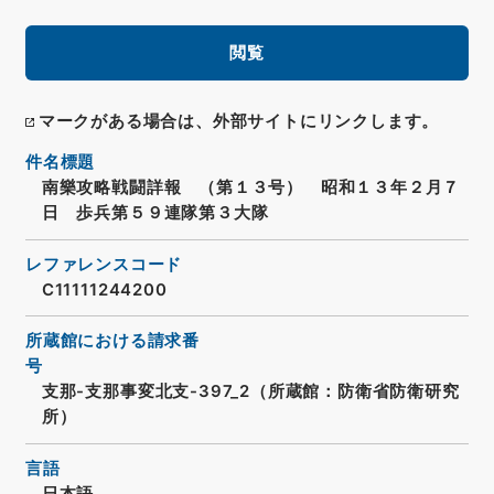
閲覧
マークがある場合は、外部サイトにリンクします。
件名標題
南樂攻略戦闘詳報 （第１３号） 昭和１３年２月７
日 歩兵第５９連隊第３大隊
レファレンスコード
C11111244200
所蔵館における請求番
号
支那-支那事変北支-397_2（所蔵館：防衛省防衛研究
所）
言語
日本語