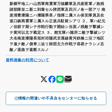
新郷平地ニハ山西軍商震軍万福麟軍及共産匪軍ノ敗残
諸部隊並ニ新ニ到着セル陜西軍及四川ノ各一部アリ 南
楽清豊濮陽ニハ濮陽県長ノ指揮ニ属スル保安隊員及在
道口鎮商震軍ニ属スル正規兵駐留シアリ ２、軍ハ紀元
ノ佳節ヲ期シテ作戦行動ヲ開始シ当面ノ残敵ヲ撃滅シ
テ黄河以北ヲ戡定ス ３、館支隊ハ随所ニ敵ヲ撃破シツ
大名南楽濮陽長垣封邱陽武京漢線黄河鉄橋ニ沿フ地区
ヲ遠ク敵ノ側脊ニ迫リ師団主力作戦ヲ容易ナラシメ且
敵ノ退路ヲ遮断スルノ
資料画像の利用について
情報の間違いや不具合をセンターに知らせる