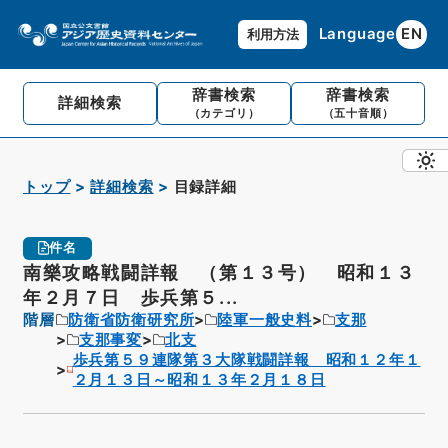
Language
EN
利用方法
辞書検索
辞書検索
詳細検索
（カテゴリ）
（五十音順）
トップ
詳細検索
目録詳細
件名
南樂攻略戦闘詳報 （第１３号） 昭和１３
年２月７日 歩兵第５...
階層
防衛省防衛研究所
陸軍一般史料
支那
支那事変
北支
歩兵第５９連隊第３大隊戦闘詳報 昭和１２年１
２月１３日～昭和１３年２月１８日