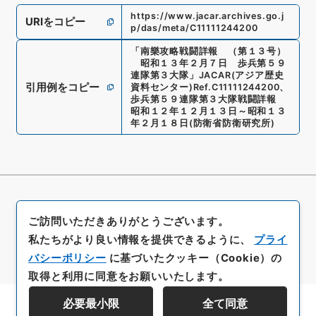
https://www.jacar.archives.go.j
URIをコピー
p/das/meta/C11111244200
「
南樂攻略戦闘詳報 （第１３号）
昭和１３年２月７日 歩兵第５９
連隊第３大隊
」
JACAR(アジア歴史
引用例をコピー
資料センター)
Ref.
C11111244200
、
歩兵第５９連隊第３大隊戦闘詳報
昭和１２年１２月１３日～昭和１３
年２月１８日
(
防衛省防衛研究所
)
ご訪問いただきありがとうございます。
私たちがより良い情報を提供できるように、
プライ
バシーポリシー
に基づいたクッキー（Cookie）の
取得と利用に同意をお願いいたします。
必要最小限
全て同意