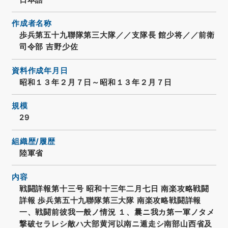
作成者名称
歩兵第五十九聯隊第三大隊／／支隊長 館少将／／前衛
司令部 吉野少佐
資料作成年月日
昭和１３年２月７日～昭和１３年２月７日
規模
29
組織歴/履歴
陸軍省
内容
戦闘詳報第十三号 昭和十三年二月七日 南楽攻略戦闘
詳報 歩兵第五十九聯隊第三大隊 南楽攻略戦闘詳報
一、戦闘前彼我一般ノ情況 １、曩ニ我カ第一軍ノタメ
撃破セラレシ敵ハ大部黄河以南ニ遁走シ南部山西省及