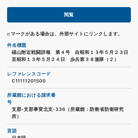
閲覧
マークがある場合は、外部サイトにリンクします。
件名標題
碭山附近戦闘詳報 第４号 自昭和１３年５月２３日
至昭和１３年５月２４日 歩兵第３８連隊（２）
レファレンスコード
C11111201500
所蔵館における請求番
号
支那-支那事変北支-336（所蔵館：防衛省防衛研究
所）
言語
日本語