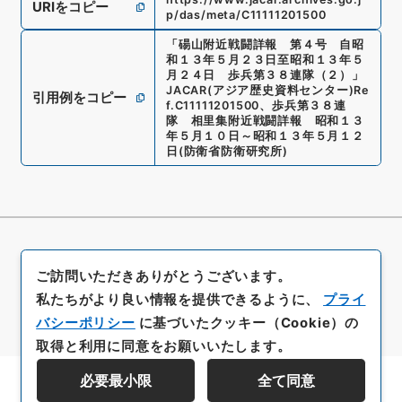
URIをコピー
p/das/meta/C11111201500
「
碭山附近戦闘詳報 第４号 自昭
和１３年５月２３日至昭和１３年５
月２４日 歩兵第３８連隊（２）
」
JACAR(アジア歴史資料センター)
Re
引用例をコピー
f.
C11111201500
、
歩兵第３８連
隊 相里集附近戦闘詳報 昭和１３
年５月１０日～昭和１３年５月１２
日
(
防衛省防衛研究所
)
ご訪問いただきありがとうございます。
私たちがより良い情報を提供できるように、
プライ
バシーポリシー
に基づいたクッキー（Cookie）の
取得と利用に同意をお願いいたします。
必要最小限
全て同意
資料群階層を表示する