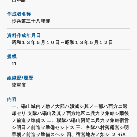
作成者名称
歩兵第三十八聯隊
資料作成年月日
昭和１３年５月１０日～昭和１３年５月１２日
規模
11
組織歴/履歴
陸軍省
内容
一、碭山城内ノ敵ノ大部ハ潰滅シ其ノ一部ハ西方ニ退
却セリ 支隊ハ碭山及其ノ西方地区ニ兵力ヲ集結シ爾後
ノ前進ヲ準備ス 二、聯隊ハ碭山附近ニ兵力ヲ集結宿営
シ明日ノ前進ヲ準備セシトス 三、各隊ハ村落露営シ明
早朝ノ前進ヲ準備スヘシ 四、宿営地左ノ如シ ２ RiA