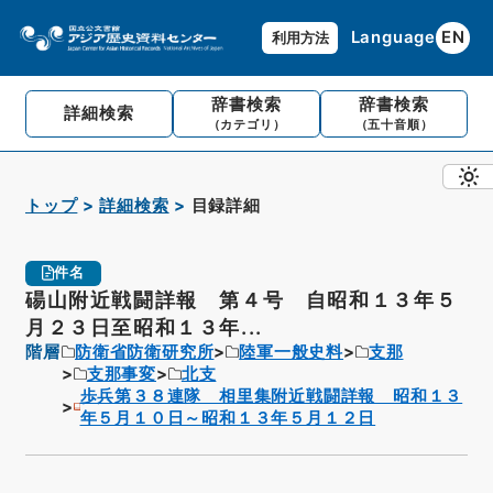
Language
EN
利用方法
辞書検索
辞書検索
詳細検索
（カテゴリ）
（五十音順）
トップ
詳細検索
目録詳細
件名
碭山附近戦闘詳報 第４号 自昭和１３年５
月２３日至昭和１３年...
階層
防衛省防衛研究所
陸軍一般史料
支那
支那事変
北支
歩兵第３８連隊 相里集附近戦闘詳報 昭和１３
年５月１０日～昭和１３年５月１２日