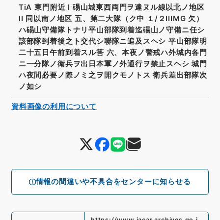
TiA 東門附近 I 碭山城東西両門ヲ達ヌル線以北ノ地区
II 同以南ノ地区 五、第二大隊（ク中 １/２IIIMG 欠）
ハ碭山守備隊トナリ平山部隊到着迄碭山ノ守備ニ任シ
該部隊到着後之ト交代シ聯隊ニ追及スヘシ 平山部隊明
二十五日午前到着スル筈 六、本夜ノ警戒ハ外城内各門
ニ一分隊ノ衛兵ヲ出日本軍ノ外通行ヲ禁止スヘシ 城門
ハ夜間必要ノ際ノミ之ヲ開クモノトス 衛兵差出部隊次
ノ如シ
資料画像の利用について
情報の間違いや不具合をセンターに知らせる
https://www.jacar.archives.go.j