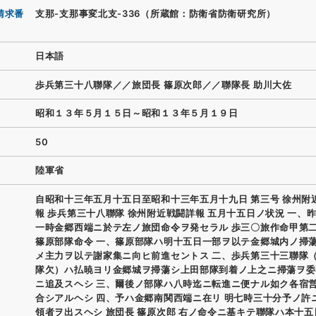
請求番
支那-支那事変北支-336（所蔵館：防衛省防衛研究所）
日本語
歩兵第三十八聯隊／／旅団長 篠原次郎／／聯隊長 助川大佐
昭和１３年５月１５日～昭和１３年５月１９日
50
陸軍省
自昭和十三年五月十五日至昭和十三年五月十九日 第三号 徐州附
報 歩兵第三十八聯隊 徐州附近戦闘詳報 五月十五日ノ状況 一、
一時金郷西端ニ於テ左ノ旅団命令ヲ発セラル 歩三〇旅作命甲第
篠原部隊命令 一、篠原部隊ハ明十五日一部ヲ以テ金郷城内ノ掃
メ主力ヲ以テ謝家集ニ向ヒ前進セントス 二、歩兵第三十三聯隊
隊欠）ハ払暁ヨリ金郷城ヲ掃蕩シ上田部隊到着ノ上之ニ掃蕩ヲ委
ニ追及スヘシ 三、爾後ノ部隊ハ八時迄ニ転進ニ便ナル如ク各宿
合シアルヘシ 四、予ハ金郷南関西端ニ在リ 明七時三十分予ノ許
領者ヲ出スヘシ 旅団長 篠原次郎 右ノ命令ニ基キテ聯隊ハ本十五