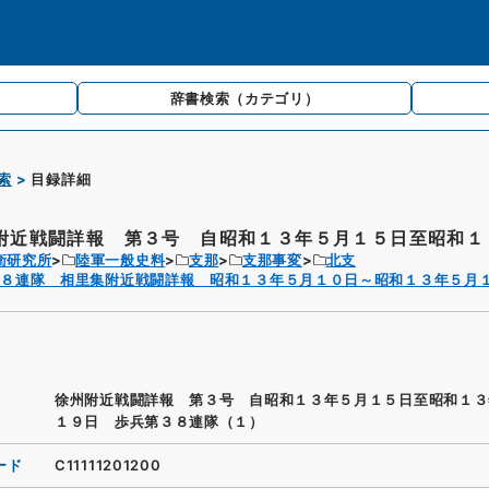
辞書検索
（カテゴリ）
索
目録詳細
附近戦闘詳報 第３号 自昭和１３年５月１５日至昭和１３
衛研究所
陸軍一般史料
支那
支那事変
北支
３８連隊 相里集附近戦闘詳報 昭和１３年５月１０日～昭和１３年５月
徐州附近戦闘詳報 第３号 自昭和１３年５月１５日至昭和１３
１９日 歩兵第３８連隊（１）
ード
C11111201200