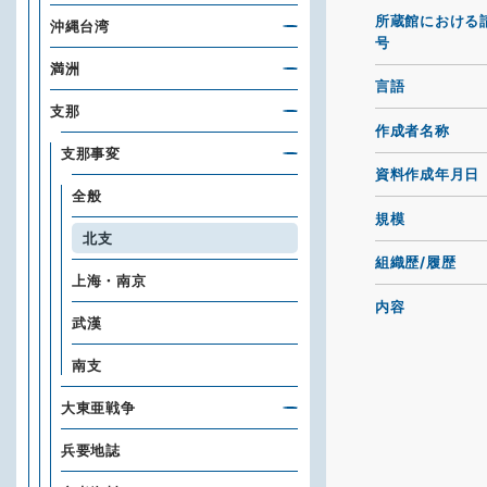
所蔵館における
沖縄台湾
号
満洲
言語
支那
作成者名称
支那事変
資料作成年月日
全般
規模
北支
組織歴/履歴
上海・南京
内容
武漢
南支
大東亜戦争
兵要地誌