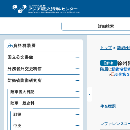
詳細検索
資料群階層
トップ
詳細検
国立公文書館
徐州
件名
外務省外交史料館
階層
防衛省防
歩兵第
防衛省防衛研究所
陸軍省大日記
陸軍一般史料
件名標題
戦役
レファレンスコ
中央