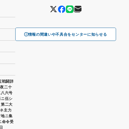
情報の間違いや不具合をセンターに知らせる
近戦闘詳
昨夜二十
二八六号
蕩ニ伍シ
（第二大
ネ主力
営地ニ集
ニ命令受
日