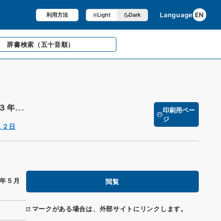
Language
EN
利用方法
Light
Dark
辞書検索
（五十音順）
年...
印刷用ペー
ジ
１２日
年５月
閲覧
マークがある場合は、外部サイトにリンクします。