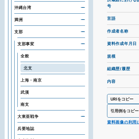
号
沖縄台湾
言語
満洲
作成者名称
支那
資料作成年月日
支那事変
全般
規模
北支
組織歴/履歴
上海・南京
内容
武漢
URIをコピー
南支
引用例をコピー
大東亜戦争
資料画像の利用
兵要地誌