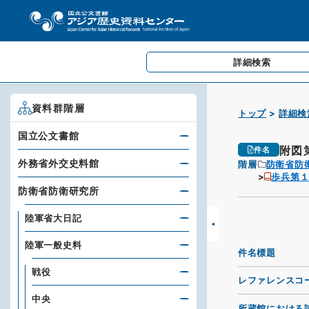
詳細検索
資料群階層
トップ
詳細検
国立公文書館
附図
件名
外務省外交史料館
階層
防衛省防
歩兵第
防衛省防衛研究所
陸軍省大日記
陸軍一般史料
件名標題
戦役
レファレンスコ
中央
所蔵館における