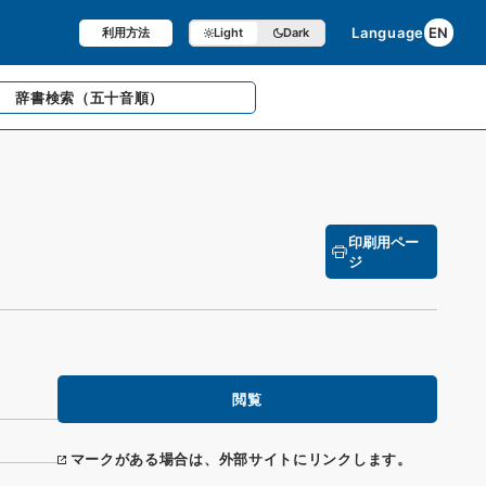
Language
EN
利用方法
Light
Dark
辞書検索
（五十音順）
印刷用ペー
ジ
閲覧
マークがある場合は、外部サイトにリンクします。