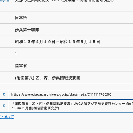
日本語
歩兵第十聯隊
昭和１３年４月１９日～昭和１３年５月１５日
1
陸軍省
(附図第八) 乙、丙、伊集団戦況要図
https://www.jacar.archives.go.jp/das/meta/C11111176200
「
附図第８ 乙・丙・伊集団戦況要図
」
JACAR(アジア歴史資料センター)
Ref
１３年５月
(
防衛省防衛研究所
)
について