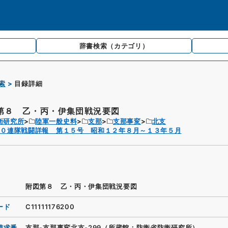
辞書検索
（カテゴリ）
索
目録詳細
第８ 乙・丙・伊集団戦況要図
衛研究所
陸軍一般史料
支那
支那事変
北支
１０連隊戦闘詳報 第１５号 昭和１２年８月～１３年５月
附図第８ 乙・丙・伊集団戦況要図
ード
C11111176200
請求番
支那-支那事変北支-299（所蔵館：防衛省防衛研究所）