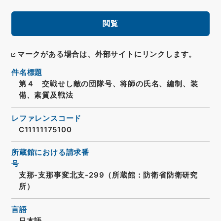
閲覧
マークがある場合は、外部サイトにリンクします。
件名標題
第４ 交戦せし敵の団隊号、将師の氏名、編制、装
備、素質及戦法
レファレンスコード
C11111175100
所蔵館における請求番
号
支那-支那事変北支-299（所蔵館：防衛省防衛研究
所）
言語
日本語