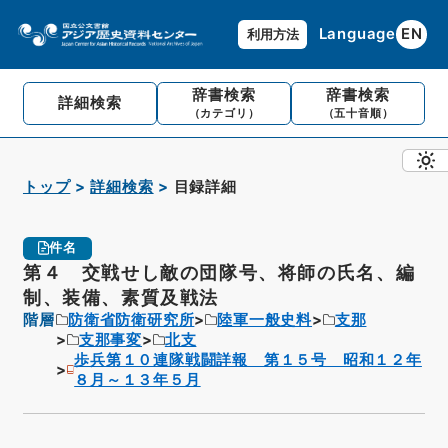
Language
EN
利用方法
辞書検索
辞書検索
詳細検索
（カテゴリ）
（五十音順）
トップ
詳細検索
目録詳細
件名
第４ 交戦せし敵の団隊号、将師の氏名、編
制、装備、素質及戦法
階層
防衛省防衛研究所
陸軍一般史料
支那
支那事変
北支
歩兵第１０連隊戦闘詳報 第１５号 昭和１２年
８月～１３年５月