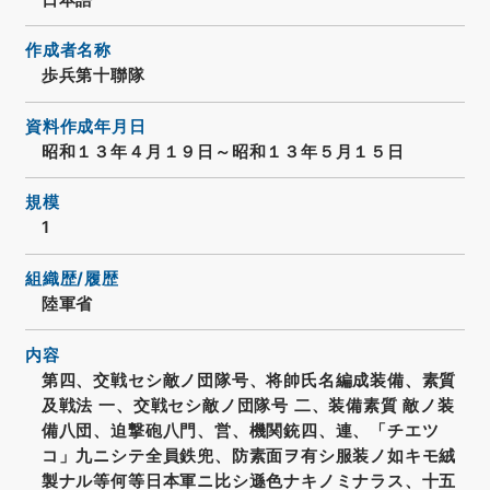
作成者名称
歩兵第十聯隊
資料作成年月日
昭和１３年４月１９日～昭和１３年５月１５日
規模
1
組織歴/履歴
陸軍省
内容
第四、交戦セシ敵ノ団隊号、将帥氏名編成装備、素質
及戦法 一、交戦セシ敵ノ団隊号 二、装備素質 敵ノ装
備八団、迫撃砲八門、営、機関銃四、連、「チエツ
コ」九ニシテ全員鉄兜、防素面ヲ有シ服装ノ如キモ絨
製ナル等何等日本軍ニ比シ遜色ナキノミナラス、十五