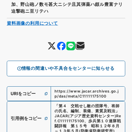
加、野山砲ノ数モ甚大ニシテ且其弾薬ハ頗ル豊富ナリ
迫撃砲ニ至リテハ
資料画像の利用について
情報の間違いや不具合をセンターに知らせる
https://www.jacar.archives.go.j
URIをコピー
p/das/meta/C11111175100
「
第４ 交戦せし敵の団隊号、将師
の氏名、編制、装備、素質及戦法
」
JACAR(アジア歴史資料センター)
Re
引用例をコピー
f.
C11111175100
、
歩兵第１０連隊戦
闘詳報 第１５号 昭和１２年８月
～１３年５月
(
防衛省防衛研究所
)