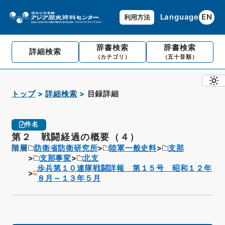
Language
EN
利用方法
辞書検索
辞書検索
詳細検索
（カテゴリ）
（五十音順）
トップ
詳細検索
目録詳細
件名
第２ 戦闘経過の概要（４）
階層
防衛省防衛研究所
陸軍一般史料
支那
支那事変
北支
歩兵第１０連隊戦闘詳報 第１５号 昭和１２年
８月～１３年５月