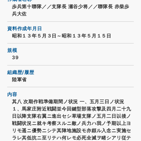
歩兵第十聯隊／／支隊長 瀬谷少将／／聯隊長 赤柴歩
兵大佐
資料作成年月日
昭和１３年５月３日～昭和１３年５月１５日
規模
39
組織歴/履歴
陸軍省
内容
其八 次期作戦準備期間ノ状況 一、五月三日ノ状況
１、馬家庄附近戦闘並今回鍵型部落攻撃及四月二十九
日以降支隊右翼ニ進出セシ草場支隊ノ五月二日以後ノ
戦闘状況ニ就キ考察スルニ敵ノ兵力ハ我ノ予期以上ヨ
リモ遥ニ優勢ニシテ其陣地施設モ亦頗ル入念ニ実施セ
ラレ其低抗ニ至リテハ何レモ必死全滅ヲ睹シアリ従テ