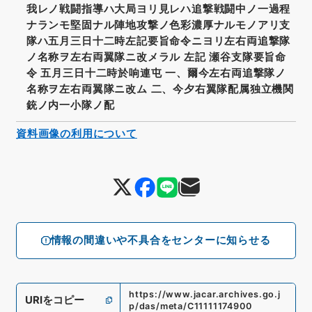
我レノ戦闘指導ハ大局ヨリ見レハ追撃戦闘中ノ一過程
ナランモ堅固ナル陣地攻撃ノ色彩濃厚ナルモノアリ支
隊ハ五月三日十二時左記要旨命令ニヨリ左右両追撃隊
ノ名称ヲ左右両翼隊ニ改メラル 左記 瀬谷支隊要旨命
令 五月三日十二時於响連屯 一、爾今左右両追撃隊ノ
名称ヲ左右両翼隊ニ改ム 二、今夕右翼隊配属独立機関
銃ノ内一小隊ノ配
資料画像の利用について
情報の間違いや不具合をセンターに知らせる
https://www.jacar.archives.go.j
URIをコピー
p/das/meta/C11111174900