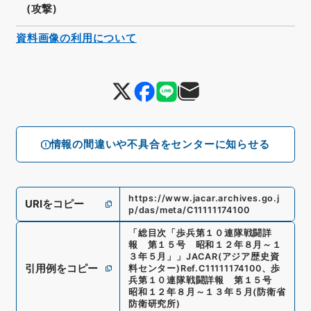
(攻撃)
資料画像の利用について
情報の間違いや不具合をセンターに知らせる
https://www.jacar.archives.go.j
URIをコピー
p/das/meta/C11111174100
「
総目次「歩兵第１０連隊戦闘詳
報 第１５号 昭和１２年８月～１
３年５月」
」
JACAR(アジア歴史資
引用例をコピー
料センター)
Ref.
C11111174100
、
歩
兵第１０連隊戦闘詳報 第１５号
昭和１２年８月～１３年５月
(
防衛省
防衛研究所
)