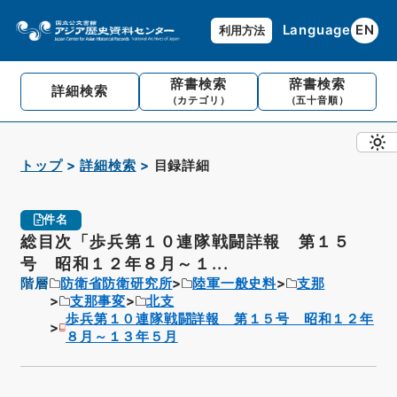
Language
EN
利用方法
辞書検索
辞書検索
詳細検索
（カテゴリ）
（五十音順）
トップ
詳細検索
目録詳細
件名
総目次「歩兵第１０連隊戦闘詳報 第１５
号 昭和１２年８月～１...
階層
防衛省防衛研究所
陸軍一般史料
支那
支那事変
北支
歩兵第１０連隊戦闘詳報 第１５号 昭和１２年
８月～１３年５月