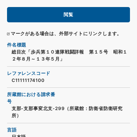
閲覧
マークがある場合は、外部サイトにリンクします。
件名標題
総目次「歩兵第１０連隊戦闘詳報 第１５号 昭和１
２年８月～１３年５月」
レファレンスコード
C11111174100
所蔵館における請求番
号
支那-支那事変北支-299（所蔵館：防衛省防衛研究
所）
言語
日本語