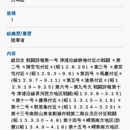
規模
1
組織歴/履歴
陸軍省
内容
総目次 戦闘詳報第一号 津浦沿線静海付近の戦闘 々第
二号 々陣官屯付近々(昭１２.８.２９) 々第三号 々唐宮
屯付近々(昭１２.９.３～９.６) 々第四号 々馬廠付近々
(昭１２.９.７～９.１１) 々第五号々滄県付近々(昭１
２.９.１９～９.２５) 第六号～第九号欠 戦闘詳報第十
号 津浦沿線界河西方地区戦闘(昭１３.３.８～３.１５)
々第十一号々滕県付近々(昭１３.３.１５～３.１８) 々
第十二号々郭里集付近々(昭１３.３.２４～３.２９) 々
第十三号南部山東省剿減作戦第二期台児庄付近戦闘
(昭.１３.３.３０～４.８) 第十四号々嶧県南方地区(防
禦)(昭１３.４.９～４.１８) 第十五号々嶧県南方地区