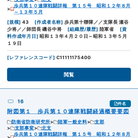
歩兵第１０連隊戦闘詳報 第１５号 昭和１２年８月
～１３年５月
[
規模
]
43
[
作成者名称
]
歩兵第十聯隊／／支隊長 瀬谷
少将／／師団長 磯谷中将
[
組織歴/履歴
]
陸軍省
[
資
料作成年月日
]
昭和１３年４月２０日～昭和１３年５月
１９日
[
レファレンスコード
]
C11111175400
閲覧
16
件名
附図第１ 歩兵第１０連隊戦闘経過概要要図
防衛省防衛研究所
陸軍一般史料
支那
支那事変
北支
歩兵第１０連隊戦闘詳報 第１５号 昭和１２年８月