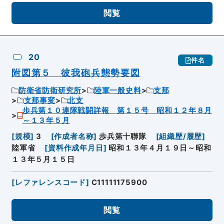
閲覧
20
件名
附図第５ 彼我砲兵態勢要図
防衛省防衛研究所
陸軍一般史料
支那
支那事変
北支
歩兵第１０連隊戦闘詳報 第１５号 昭和１２年８月
～１３年５月
[
規模
]
3
[
作成者名称
]
歩兵第十聯隊
[
組織歴/履歴
]
陸軍省
[
資料作成年月日
]
昭和１３年４月１９日～昭和
１３年５月１５日
[
レファレンスコード
]
C11111175900
閲覧