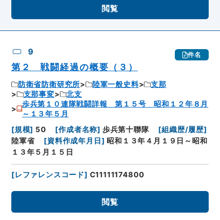
閲覧
9
件名
第２ 戦闘経過の概要（３）
防衛省防衛研究所
陸軍一般史料
支那
支那事変
北支
歩兵第１０連隊戦闘詳報 第１５号 昭和１２年８月
～１３年５月
[
規模
]
50
[
作成者名称
]
歩兵第十聯隊
[
組織歴/履歴
]
陸軍省
[
資料作成年月日
]
昭和１３年４月１９日～昭和
１３年５月１５日
[
レファレンスコード
]
C11111174800
閲覧