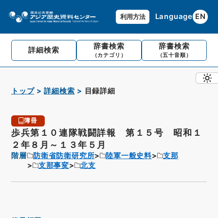
Language
EN
利用方法
辞書検索
辞書検索
詳細検索
（カテゴリ）
（五十音順）
トップ
詳細検索
目録詳細
簿冊
歩兵第１０連隊戦闘詳報 第１５号 昭和１
２年８月～１３年５月
階層
防衛省防衛研究所
陸軍一般史料
支那
支那事変
北支