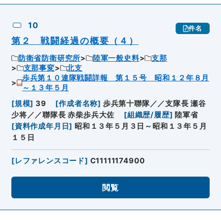
10
件名
第２ 戦闘経過の概要（４）
防衛省防衛研究所
陸軍一般史料
支那
支那事変
北支
歩兵第１０連隊戦闘詳報 第１５号 昭和１２年８月
～１３年５月
[
規模
]
39
[
作成者名称
]
歩兵第十聯隊／／支隊長 瀬谷
少将／／聯隊長 赤柴歩兵大佐
[
組織歴/履歴
]
陸軍省
[
資料作成年月日
]
昭和１３年５月３日～昭和１３年５月
１５日
[
レファレンスコード
]
C11111174900
閲覧