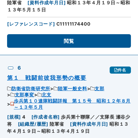
陸軍省
[
資料作成年月日
]
昭和１３年４月１９日～昭和
１３年５月１５日
[
レファレンスコード
]
C11111174400
閲覧
6
件名
第１ 戦闘前彼我形勢の概要
防衛省防衛研究所
陸軍一般史料
支那
支那事変
北支
歩兵第１０連隊戦闘詳報 第１５号 昭和１２年８月
～１３年５月
[
規模
]
4
[
作成者名称
]
歩兵第十聯隊／／支隊長 瀬谷少
将
[
組織歴/履歴
]
陸軍省
[
資料作成年月日
]
昭和１３
年４月１９日～昭和１３年４月１９日