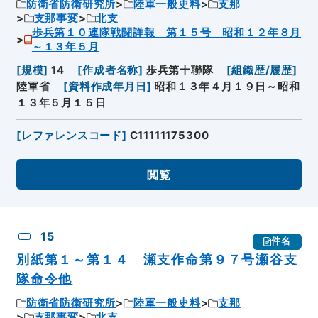
防衛省防衛研究所
陸軍一般史料
支那
支那事変
北支
歩兵第１０連隊戦闘詳報 第１５号 昭和１２年８月
～１３年５月
[
規模
]
14
[
作成者名称
]
歩兵第十聯隊
[
組織歴/履歴
]
陸軍省
[
資料作成年月日
]
昭和１３年４月１９日～昭和
１３年５月１５日
[
レファレンスコード
]
C11111175300
閲覧
15
件名
別紙第１～第１４ 瀬支作命第９７号瀬谷支
隊命令他
防衛省防衛研究所
陸軍一般史料
支那
支那事変
北支