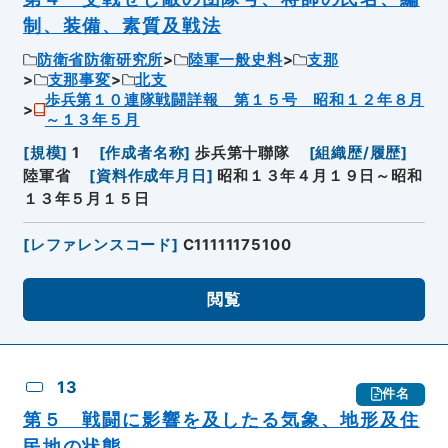
制、装備、素質及戦法
防衛省防衛研究所
陸軍一般史料
支那
支那事変
北支
歩兵第１０連隊戦闘詳報 第１５号 昭和１２年８月
～１３年５月
[
規模
]
1
[
作成者名称
]
歩兵第十聯隊
[
組織歴/履歴
]
陸軍省
[
資料作成年月日
]
昭和１３年４月１９日～昭和
１３年５月１５日
[
レファレンスコード
]
C11111175100
閲覧
13
件名
第５ 戦闘に影響を及したる気象、地形及住
民地の状態