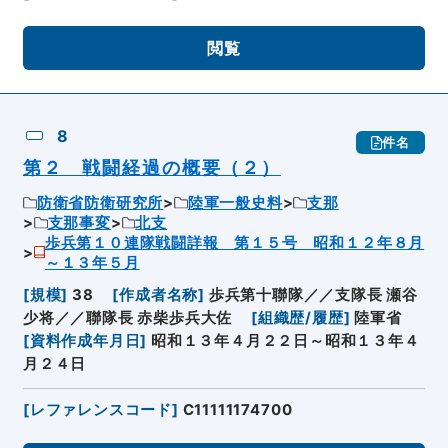
閲覧
8
件名
第２ 戦闘経過の概要（２）
防衛省防衛研究所
陸軍一般史料
支那
支那事変
北支
歩兵第１０連隊戦闘詳報 第１５号 昭和１２年８月
～１３年５月
[
規模
]
38
[
作成者名称
]
歩兵第十聯隊／／支隊長 瀬谷
少将／／聯隊長 赤柴歩兵大佐
[
組織歴/履歴
]
陸軍省
[
資料作成年月日
]
昭和１３年４月２２日～昭和１３年４
月２４日
[
レファレンスコード
]
C11111174700