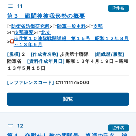
11
件名
第３ 戦闘後彼我形勢の概要
防衛省防衛研究所
陸軍一般史料
支那
支那事変
北支
歩兵第１０連隊戦闘詳報 第１５号 昭和１２年８月
～１３年５月
[
規模
]
2
[
作成者名称
]
歩兵第十聯隊
[
組織歴/履歴
]
陸軍省
[
資料作成年月日
]
昭和１３年４月１９日～昭和
１３年５月１５日
[
レファレンスコード
]
C11111175000
閲覧
12
件名
第４ 交戦せし敵の団隊号、将師の氏名、編