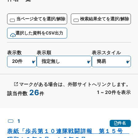
当ページ全てを選択/解除
検索結果全てを選択/解除
選択した資料をCSV出力
表示数
表示順
表示スタイル
マークがある場合は、外部サイトへリンクします。
26
1
~
20
件を表示
該当件数
件
CSV出力
No.
概要情報
画像等
1
件名
表紙「歩兵第１０連隊戦闘詳報 第１５号