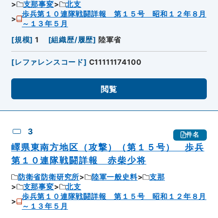
支那事変
北支
歩兵第１０連隊戦闘詳報 第１５号 昭和１２年８月
～１３年５月
[
規模
]
1
[
組織歴/履歴
]
陸軍省
[
レファレンスコード
]
C11111174100
閲覧
3
件名
嶧県東南方地区（攻撃）（第１５号） 歩兵
第１０連隊戦闘詳報 赤柴少将
防衛省防衛研究所
陸軍一般史料
支那
支那事変
北支
歩兵第１０連隊戦闘詳報 第１５号 昭和１２年８月
～１３年５月