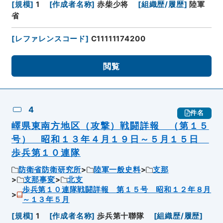
[
規模
]
1
[
作成者名称
]
赤柴少将
[
組織歴/履歴
]
陸軍
省
[
レファレンスコード
]
C11111174200
閲覧
4
件名
嶧県東南方地区（攻撃）戦闘詳報 （第１５
号） 昭和１３年４月１９日～５月１５日
歩兵第１０連隊
防衛省防衛研究所
陸軍一般史料
支那
支那事変
北支
歩兵第１０連隊戦闘詳報 第１５号 昭和１２年８月
～１３年５月
[
規模
]
1
[
作成者名称
]
歩兵第十聯隊
[
組織歴/履歴
]