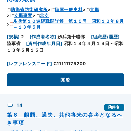
防衛省防衛研究所
陸軍一般史料
支那
支那事変
北支
歩兵第１０連隊戦闘詳報 第１５号 昭和１２年８月
～１３年５月
[
規模
]
2
[
作成者名称
]
歩兵第十聯隊
[
組織歴/履歴
]
陸軍省
[
資料作成年月日
]
昭和１３年４月１９日～昭和
１３年５月１５日
[
レファレンスコード
]
C11111175200
閲覧
14
件名
第６ 齟齬、過失、其他将来の参考となるへ
き事項