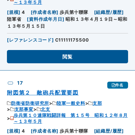
～１３年５月
[
規模
]
4
[
作成者名称
]
歩兵第十聯隊
[
組織歴/履歴
]
陸軍省
[
資料作成年月日
]
昭和１３年４月１９日～昭和
１３年５月１５日
[
レファレンスコード
]
C11111175500
閲覧
17
件名
附図第２ 敵砲兵配置要図
防衛省防衛研究所
陸軍一般史料
支那
支那事変
北支
歩兵第１０連隊戦闘詳報 第１５号 昭和１２年８月
～１３年５月
[
規模
]
4
[
作成者名称
]
歩兵第十聯隊
[
組織歴/履歴
]