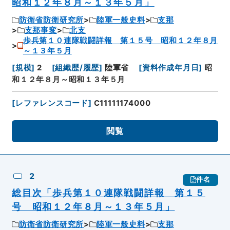
昭和１２年８月～１３年５月」
防衛省防衛研究所
陸軍一般史料
支那
支那事変
北支
歩兵第１０連隊戦闘詳報 第１５号 昭和１２年８月
～１３年５月
[
規模
]
2
[
組織歴/履歴
]
陸軍省
[
資料作成年月日
]
昭
和１２年８月～昭和１３年５月
[
レファレンスコード
]
C11111174000
閲覧
2
件名
総目次「歩兵第１０連隊戦闘詳報 第１５
号 昭和１２年８月～１３年５月」
防衛省防衛研究所
陸軍一般史料
支那