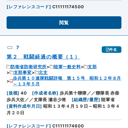
[
レファレンスコード
]
C11111174500
閲覧
7
件名
第２ 戦闘経過の概要（１）
防衛省防衛研究所
陸軍一般史料
支那
支那事変
北支
歩兵第１０連隊戦闘詳報 第１５号 昭和１２年８月
～１３年５月
[
規模
]
40
[
作成者名称
]
歩兵第十聯隊／／聯隊長 赤柴
歩兵大佐／／支隊長 瀬谷少将
[
組織歴/履歴
]
陸軍省
[
資料作成年月日
]
昭和１３年４月１９日～昭和１３年４
月２０日
[
レファレンスコード
]
C11111174600