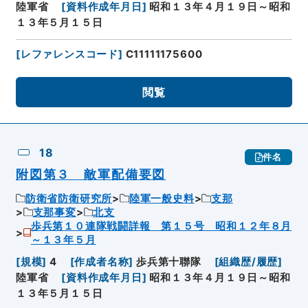
陸軍省
[
資料作成年月日
]
昭和１３年４月１９日～昭和
１３年５月１５日
[
レファレンスコード
]
C11111175600
閲覧
18
件名
附図第３ 敵軍配備要図
防衛省防衛研究所
陸軍一般史料
支那
支那事変
北支
歩兵第１０連隊戦闘詳報 第１５号 昭和１２年８月
～１３年５月
[
規模
]
4
[
作成者名称
]
歩兵第十聯隊
[
組織歴/履歴
]
陸軍省
[
資料作成年月日
]
昭和１３年４月１９日～昭和
１３年５月１５日