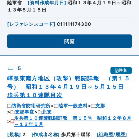
陸軍省
[
資料作成年月日
]
昭和１３年４月１９日～昭和
１３年５月１５日
[
レファレンスコード
]
C11111174300
閲覧
5
件名
嶧県東南方地区（攻撃）戦闘詳報 （第１５
号） 昭和１３年４月１９日～５月１５日
歩兵第１０連隊目次
防衛省防衛研究所
陸軍一般史料
支那
支那事変
北支
歩兵第１０連隊戦闘詳報 第１５号 昭和１２年８月
～１３年５月
[
規模
]
2
[
作成者名称
]
歩兵第十聯隊
[
組織歴/履歴
]