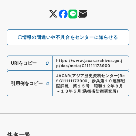
情報の間違いや不具合をセンターに知らせる
https://www.jacar.archives.go.j
URIをコピー
p/das/meta/C11111173900
JACAR(アジア歴史資料センター)
Re
f.
C11111173900
、
歩兵第１０連隊戦
引用例をコピー
闘詳報 第１５号 昭和１２年８月
～１３年５月
(
防衛省防衛研究所
)
件名一覧