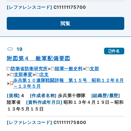
[
レファレンスコード
]
C11111175700
閲覧
19
件名
附図第４ 敵軍配備要図
防衛省防衛研究所
陸軍一般史料
支那
支那事変
北支
歩兵第１０連隊戦闘詳報 第１５号 昭和１２年８月
～１３年５月
[
規模
]
4
[
作成者名称
]
歩兵第十聯隊
[
組織歴/履歴
]
陸軍省
[
資料作成年月日
]
昭和１３年４月１９日～昭和
１３年５月１５日
[
レファレンスコード
]
C11111175800