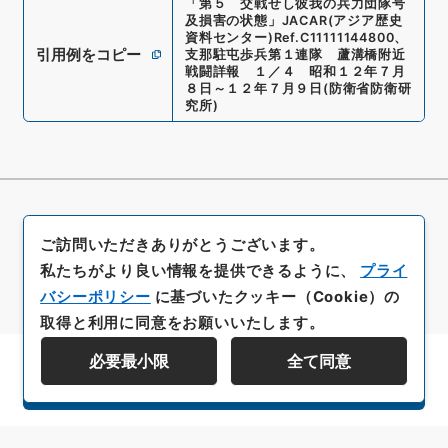
「
第５ 交戦せし彼我の兵力団隊号
及損害の状態
」
JACAR(アジア歴史
資料センター)
Ref.
C11111144800
、
引用例をコピー
支那駐屯歩兵第１連隊 蘆溝橋附近
戦闘詳報 １／４ 昭和１２年７月
８日～１２年７月９日
(
防衛省防衛研
究所
)
ご訪問いただきありがとうございます。
私たちがより良い情報を提供できるように、
プライ
バシーポリシー
に基づいたクッキー（Cookie）の
取得と利用に同意をお願いいたします。
必要最小限
全て同意
資料群階層を表示する