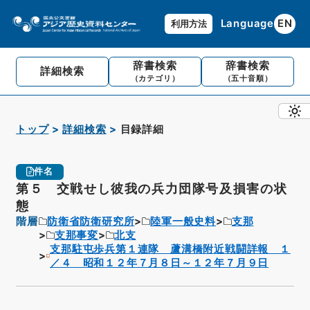
Language
EN
利用方法
辞書検索
辞書検索
詳細検索
（カテゴリ）
（五十音順）
トップ
詳細検索
目録詳細
件名
第５ 交戦せし彼我の兵力団隊号及損害の状
態
階層
防衛省防衛研究所
陸軍一般史料
支那
支那事変
北支
支那駐屯歩兵第１連隊 蘆溝橋附近戦闘詳報 １
／４ 昭和１２年７月８日～１２年７月９日