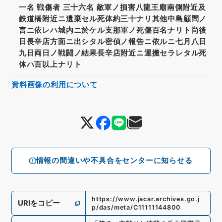
一名 戦傷者 三十六名 敵軍ノ損害八龍王廟南側附近及
鉄道橋附近ニ遺棄セル死体約三十ナリ其他中島顧問ノ
言ニ依レハ城内ニ於ケル支那軍ノ死傷百名ナリト尚後
日長辛店方面ニ出シタル密偵ノ報告ニ依ルニ七月八日
九日両日ノ戦闘ノ結果長辛店附近ニ運搬セラレタル死
体ハ百以上ナリト
資料画像の利用について
情報の間違いや不具合をセンターに知らせる
https://www.jacar.archives.go.j
URIをコピー
p/das/meta/C11111144800