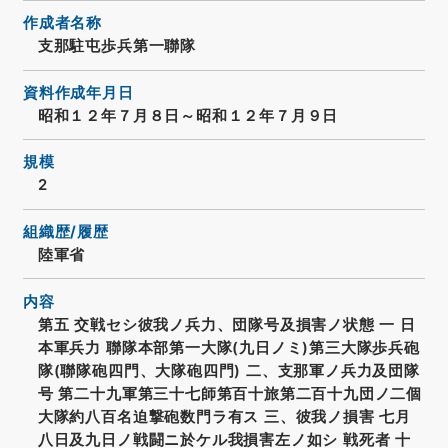
作成者名称
支那駐屯歩兵第一聯隊
資料作成年月日
昭和１２年７月８日～昭和１２年７月９日
規模
2
組織歴/履歴
陸軍省
内容
第五 交戦セシ彼我ノ兵力、団隊号及損害ノ状態 一 日
本軍兵力 聯隊本部第一大隊(九日ノミ)第三大隊歩兵砲
隊(聯隊砲四門、大隊砲四門) 二、支那軍ノ兵力及団隊
号 第二十九軍第三十七師第百十旅第二百十九団ノ二個
大隊約八百名迫撃砲数門ラ有ス 三、彼我ノ損害 七月
八日及九日ノ戦闘ニ於ケル我損害左ノ如シ 戦死者 十