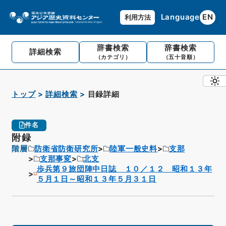
Language
EN
利用方法
辞書検索
辞書検索
詳細検索
（カテゴリ）
（五十音順）
トップ
詳細検索
目録詳細
件名
附録
階層
防衛省防衛研究所
陸軍一般史料
支那
支那事変
北支
歩兵第９旅団陣中日誌 １０／１２ 昭和１３年
５月１日～昭和１３年５月３１日