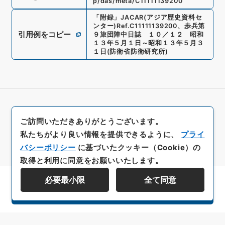
p/das/meta/C11111139200
「
附録
」
JACAR(アジア歴史資料セ
ンター)
Ref.
C11111139200
、
歩兵第
引用例をコピー
９旅団陣中日誌 １０／１２ 昭和
１３年５月１日～昭和１３年５月３
１日
(
防衛省防衛研究所
)
ご訪問いただきありがとうございます。
私たちがより良い情報を提供できるように、
プライ
バシーポリシー
に基づいたクッキー（Cookie）の
取得と利用に同意をお願いいたします。
必要最小限
全て同意
資料群階層を表示する