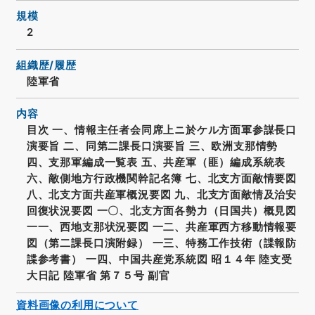
規模
2
組織歴/履歴
陸軍省
内容
目次 一、情報主任者会同席上ニ於ケル方面軍参謀長口
演要旨 二、同第二課長口演要旨 三、欧洲支那情勢
四、支那軍編成一覧表 五、共産軍（匪）編成系統表
六、敵側地方行政機関幹記名簿 七、北支方面敵情要図
八、北支方面共産軍概況要図 九、北支方面敵情及治安
回復状況要図 一〇、北支方面各勢力（日国共）概見図
一一、西地支那状況要図 一二、共産軍西方移動情報要
図（第二課長口演附録） 一三、特務工作技術（諜報防
諜参考書） 一四、中国共産党系統図 昭１４年 陸支受
大日記 陸軍省 第７５号 副官
資料画像の利用について