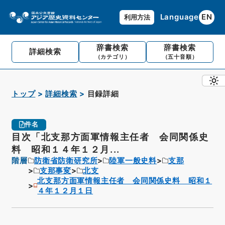
Language
EN
利用方法
辞書検索
辞書検索
詳細検索
（カテゴリ）
（五十音順）
トップ
詳細検索
目録詳細
件名
目次「北支那方面軍情報主任者 会同関係史
料 昭和１４年１２月...
階層
防衛省防衛研究所
陸軍一般史料
支那
支那事変
北支
北支那方面軍情報主任者 会同関係史料 昭和１
４年１２月１日