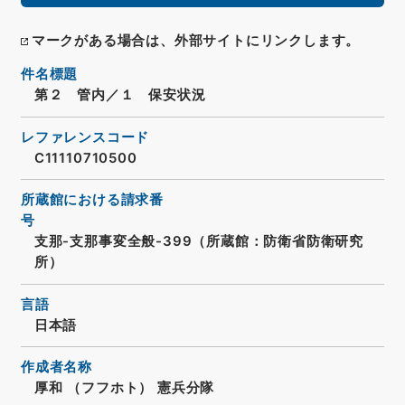
マークがある場合は、外部サイトにリンクします。
件名標題
第２ 管内／１ 保安状況
レファレンスコード
C11110710500
所蔵館における請求番
号
支那-支那事変全般-399（所蔵館：防衛省防衛研究
所）
言語
日本語
作成者名称
厚和 （フフホト） 憲兵分隊