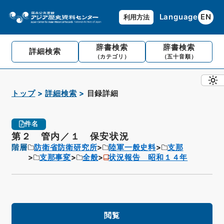
Language
EN
利用方法
辞書検索
辞書検索
詳細検索
（カテゴリ）
（五十音順）
トップ
詳細検索
目録詳細
件名
第２ 管内／１ 保安状況
階層
防衛省防衛研究所
陸軍一般史料
支那
支那事変
全般
状況報告 昭和１４年
閲覧