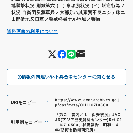
地襲撃状況 別紙第六 (二) 事項別状況 (イ) 叛逆行為ノ
状況 自衛団及蒙軍兵ノ大部分ハ其素質不良ニシテ殊ニ
山間僻地又日軍ノ警戒軽微ナル地域ノ警備
資料画像の利用について
情報の間違いや不具合をセンターに知らせる
https://www.jacar.archives.go.j
URIをコピー
p/das/meta/C11110710500
「
第２ 管内／１ 保安状況
」
JAC
AR(アジア歴史資料センター)
Ref.
C1
引用例をコピー
1110710500
、
状況報告 昭和１４
年
(
防衛省防衛研究所
)