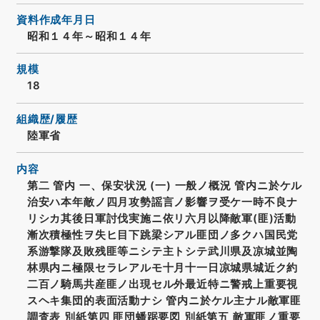
資料作成年月日
昭和１４年～昭和１４年
規模
18
組織歴/履歴
陸軍省
内容
第二 管内 一、保安状況 (一) 一般ノ概況 管内ニ於ケル
治安ハ本年敵ノ四月攻勢謡言ノ影響ヲ受ケ一時不良ナ
リシカ其後日軍討伐実施ニ依リ六月以降敵軍(匪)活動
漸次積極性ヲ失ヒ目下跳梁シアル匪団ノ多クハ国民党
系游撃隊及敗残匪等ニシテ主トシテ武川県及凉城並陶
林県内ニ極限セラレアルモ十月十一日凉城県城近ク約
二百ノ騎馬共産匪ノ出現セル外最近特ニ警戒上重要視
スヘキ集団的表面活動ナシ 管内ニ於ケル主ナル敵軍匪
調査表 別紙第四 匪団蟠踞要図 別紙第五 敵軍匪ノ重要