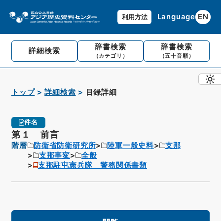
Language
EN
利用方法
辞書検索
辞書検索
詳細検索
（カテゴリ）
（五十音順）
トップ
詳細検索
目録詳細
件名
第１ 前言
階層
防衛省防衛研究所
陸軍一般史料
支那
支那事変
全般
支那駐屯憲兵隊 警務関係書類