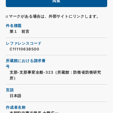
閲覧
マークがある場合は、外部サイトにリンクします。
件名標題
第１ 前言
レファレンスコード
C11110638500
所蔵館における請求番
号
支那-支那事変全般-323（所蔵館：防衛省防衛研究
所）
言語
日本語
作成者名称