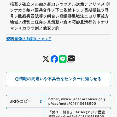
根基ヲ確立スル如ク努力シツツアル次第テアリマス 併
シナカラ敵ハ国共合作ノ下ニ依然トシテ長期抵抗ヲ呼
号シ敗残兵匪賊等ヲ糾合シ所謂游撃戦法ニヨリ軍後方
地域ノ攪乱ニ狂奔シ其策動ハ愈々巧妙且滑行的トナリ
マシ々カラ寸刻ノ偸安ヲ許
資料画像の利用について
情報の間違いや不具合をセンターに知らせる
https://www.jacar.archives.go.j
URIをコピー
p/das/meta/C11110638500
「
第１ 前言
」
JACAR(アジア歴史
資料センター)
Ref.
C11110638500
、