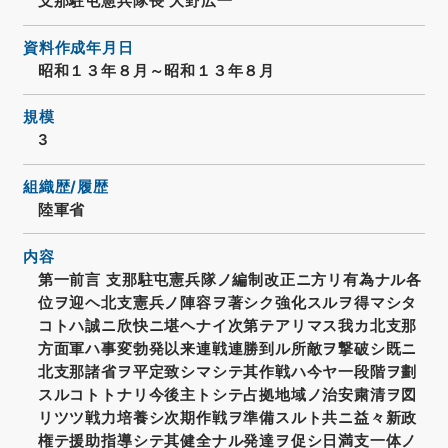
支那駐屯憲兵隊長 大野広一
資料作成年月日
昭和１３年８月～昭和１３年８月
規模
3
組織歴/履歴
陸軍省
内容
第一前言 支那駐屯憲兵隊ノ編制改正ニ方リ有為ナル各
位ヲ迎ヘ北支憲兵ノ陣容ヲ著シク強化スルヲ得マシタ
コトハ誠ニ欣快ニ堪ヘナイ次第テアリマス我カ北支那
方面軍ハ事変勃発以来連戦連勝到ル所敵ヲ撃破シ既ニ
北支那諸省ヲ平定致シマシテ其作戦ハ今ヤ一段階ヲ劃
スルコトトナリ今後主トシテ占拠地域ノ治安粛清ヲ図
リツツ戦力培養シ次期作戦ヲ準備スルト共ニ益々新政
権テ援助指導シテ其健全ナル発達ヲ促シ日満支一体ノ