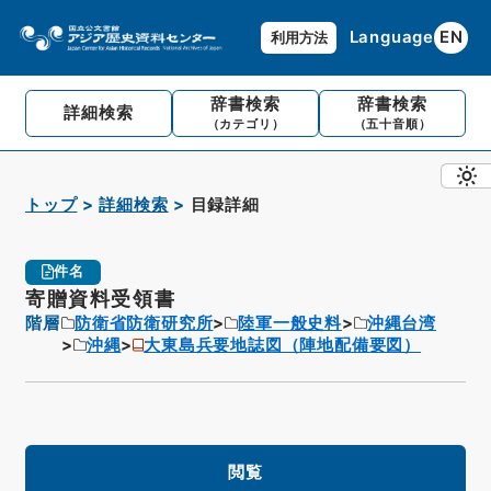
Language
EN
利用方法
辞書検索
辞書検索
詳細検索
（カテゴリ）
（五十音順）
トップ
詳細検索
目録詳細
件名
寄贈資料受領書
階層
防衛省防衛研究所
陸軍一般史料
沖縄台湾
沖縄
大東島兵要地誌図（陣地配備要図）
閲覧