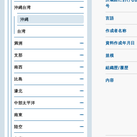
号
沖縄台湾
言語
沖縄
作成者名称
台湾
資料作成年月日
満洲
支那
規模
南西
組織歴/履歴
比島
内容
濠北
中部太平洋
南東
陸空