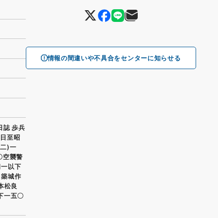
情報の間違いや不具合をセンターに知らせる
日誌 歩兵
一日至昭
二)一
〇空襲警
朝一以下
)築城作
船本松良
以下一五〇