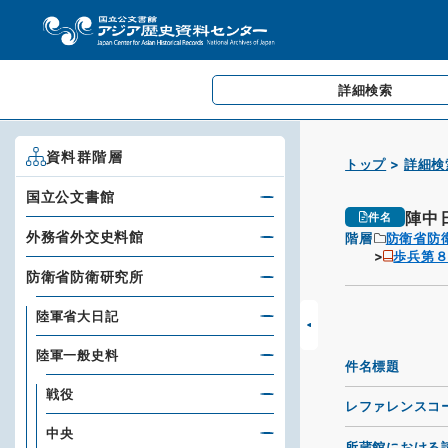
詳細検索
資料群階層
トップ
詳細検
国立公文書館
陣中
件名
外務省外交史料館
階層
防衛省防
歩兵第
防衛省防衛研究所
陸軍省大日記
陸軍一般史料
件名標題
戦役
レファレンスコ
中央
所蔵館における