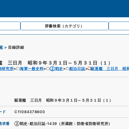
辞書検索
（カテゴリ）
索
目録詳細
艦 三日月 昭和９年３月１日～５月３１日（１）
衛研究所
海軍一般史料
②戦史
航泊日誌
駆逐艦 三日月 昭
駆逐艦 三日月 昭和９年３月１日～５月３１日（１）
ード
C11084378600
請求番
②戦史-航泊日誌-1439（所蔵館：防衛省防衛研究所）