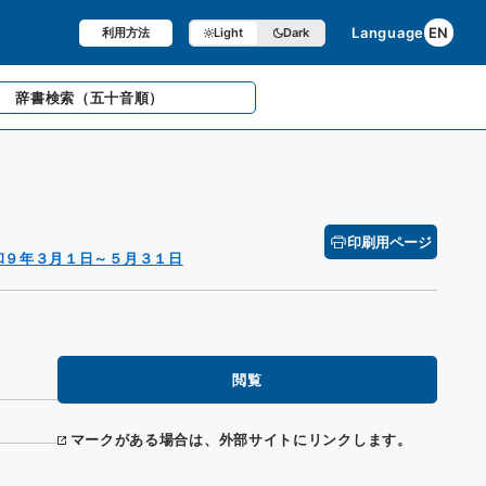
Language
EN
利用方法
Light
Dark
辞書検索
（五十音順）
印刷用ページ
和９年３月１日～５月３１日
閲覧
マークがある場合は、外部サイトにリンクします。