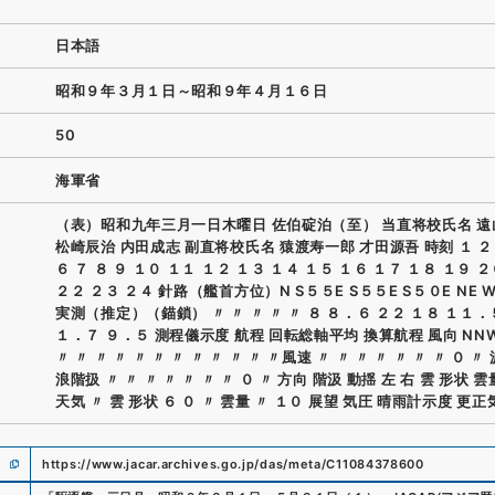
日本語
昭和９年３月１日～昭和９年４月１６日
50
海軍省
（表）昭和九年三月一日木曜日 佐伯碇泊（至） 当直将校氏名 遠
松崎辰治 内田成志 副直将校氏名 猿渡寿一郎 才田源吾 時刻 １ ２ 
６ ７ ８ ９ １０ １１ １２ １３ １４ １５ １６ １７ １８ １９ 
２２ ２３ ２４ 針路（艦首方位）N S５５E S５５E S５０E NE W
実測（推定）（錨鎖） 〃 〃 〃 〃 〃 ８ ８．６ ２２ １８ １１．
１．７ ９．５ 測程儀示度 航程 回転総軸平均 換算航程 風向 NNW
〃 〃 〃 〃 〃 〃 〃 〃 〃 〃 〃 〃風速 〃 〃 〃 〃 〃 〃 〃 ０ 〃
浪階扱 〃 〃 〃 〃 〃 〃 〃 ０ 〃 方向 階汲 動揺 左 右 雲 形状 雲
天気 〃 雲 形状 ６ ０ 〃 雲量 〃 １０ 展望 気圧 晴雨計示度 更正
https://www.jacar.archives.go.jp/das/meta/C11084378600