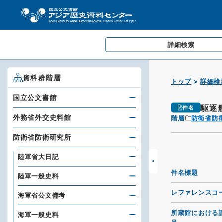
詳細検索
資料群階層
トップ
詳細検
国立公文書館
駆逐
件名
外務省外交史料館
階層
防衛省防
防衛省防衛研究所
陸軍省大日記
件名標題
陸軍一般史料
レファレンスコ
海軍省公文備考
所蔵館における
海軍一般史料