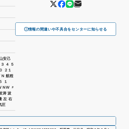
情報の間違いや不具合をセンターに知らせる
山安己
３ ４ ５
２０ ２１
 N 航程
５ １
 NW 〃
 波涛 波
量 左 右
気圧