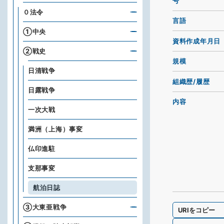
号
０法令
言語
①中央
資料作成年月日
②戦史
規模
日清戦争
組織歴/履歴
日露戦争
内容
一次大戦
満洲（上海）事変
仏印進駐
支那事変
航泊日誌
③大東亜戦争
URIをコピー