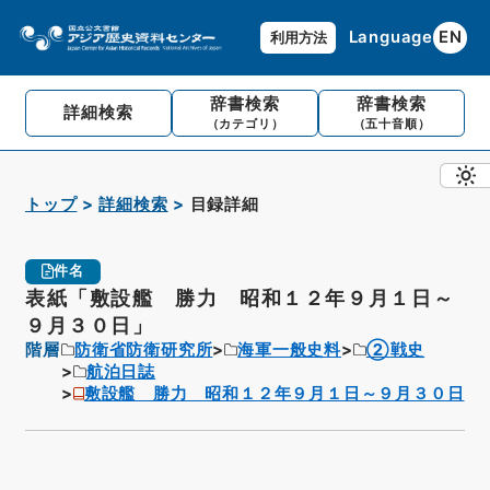
Language
EN
利用方法
辞書検索
辞書検索
詳細検索
（カテゴリ）
（五十音順）
トップ
詳細検索
目録詳細
件名
表紙「敷設艦 勝力 昭和１２年９月１日～
９月３０日」
階層
防衛省防衛研究所
海軍一般史料
②戦史
航泊日誌
敷設艦 勝力 昭和１２年９月１日～９月３０日