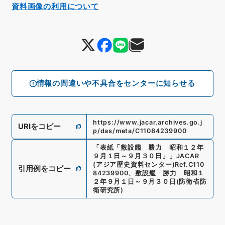
資料画像の利用について
情報の間違いや不具合をセンターに知らせる
https://www.jacar.archives.go.j
URIをコピー
p/das/meta/C11084239900
「
表紙「敷設艦 勝力 昭和１２年
９月１日～９月３０日」
」
JACAR
(アジア歴史資料センター)
Ref.
C110
引用例をコピー
84239900
、
敷設艦 勝力 昭和１
２年９月１日～９月３０日
(
防衛省防
衛研究所
)