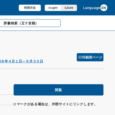
Language
EN
利用方法
Light
Dark
辞書検索
（五十音順）
印刷用ページ
和８年４月１日～６月３０日
閲覧
マークがある場合は、外部サイトにリンクします。