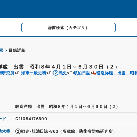
辞書検索
（カテゴリ）
索
目録詳細
洋艦 出雲 昭和８年４月１日～６月３０日（２）
衛研究所
海軍一般史料
②戦史
航泊日誌
軽巡洋艦 出雲 昭
軽巡洋艦 出雲 昭和８年４月１日～６月３０日（２）
ード
C11084176600
請求番
②戦史-航泊日誌-863（所蔵館：防衛省防衛研究所）