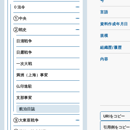
号
０法令
言語
①中央
資料作成年月日
②戦史
規模
日清戦争
組織歴/履歴
日露戦争
内容
一次大戦
満洲（上海）事変
仏印進駐
支那事変
航泊日誌
URIをコピー
③大東亜戦争
引用例をコピー