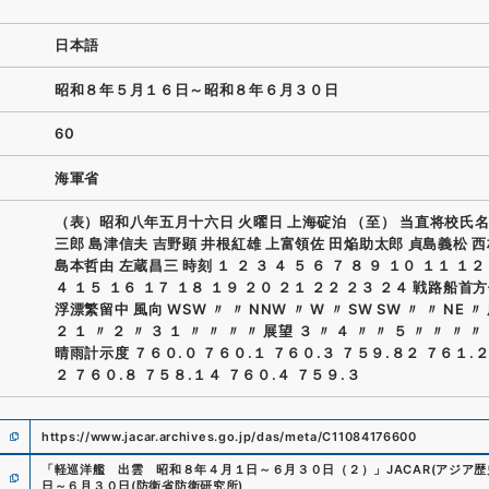
日本語
昭和８年５月１６日～昭和８年６月３０日
60
海軍省
（表）昭和八年五月十六日 火曜日 上海碇泊 （至） 当直将校氏名
三郎 島津信夫 吉野顕 井根紅雄 上富領佐 田焔助太郎 貞島義松 
島本哲由 左蔵昌三 時刻 １ ２ ３ ４ ５ ６ ７ ８ ９ １０ １１ １２
４ １５ １６ １７ １８ １９ ２０ ２１ ２２ ２３ ２４ 戦路船首
浮漂繁留中 風向 WSW 〃 〃 NNW 〃 W 〃 SW SW 〃 〃 NE 〃
２ １ 〃 ２ 〃 ３ １ 〃 〃 〃 〃 展望 ３ 〃 ４ 〃 〃 ５ 〃 〃 〃 〃
晴雨計示度 ７６０.０ ７６０.１ ７６０.３ ７５９.８２ ７６１.２
２ ７６０.８ ７５８.１４ ７６０.４ ７５９.３
https://www.jacar.archives.go.jp/das/meta/C11084176600
「
軽巡洋艦 出雲 昭和８年４月１日～６月３０日（２）
」
JACAR(アジア
日～６月３０日
(
防衛省防衛研究所
)