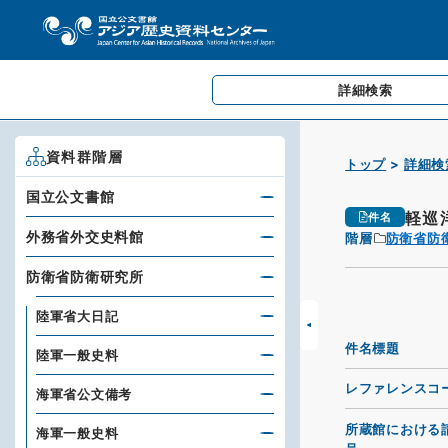
詳細検索
資料群階層
トップ
詳細検
国立公文書館
軽巡
件名
外務省外交史料館
階層
防衛省防
防衛省防衛研究所
陸軍省大日記
件名標題
陸軍一般史料
レファレンスコ
海軍省公文備考
所蔵館における
海軍一般史料