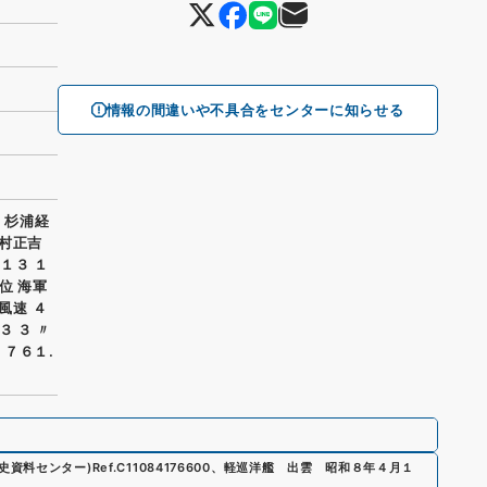
情報の間違いや不具合をセンターに知らせる
 杉浦経
西村正吉
 １３ １
方位 海軍
 風速 ４
 ３ ３ 〃
 ７６１.
歴史資料センター)
Ref.
C11084176600
、
軽巡洋艦 出雲 昭和８年４月１