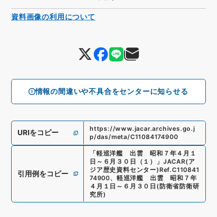
資料画像の利用について
情報の間違いや不具合をセンターに知らせる
https://www.jacar.archives.go.j
URIをコピー
p/das/meta/C11084174900
「
軽巡洋艦 出雲 昭和７年４月１
日～６月３０日（１）
」
JACAR(ア
ジア歴史資料センター)
Ref.
C110841
引用例をコピー
74900
、
軽巡洋艦 出雲 昭和７年
４月１日～６月３０日
(
防衛省防衛研
究所
)