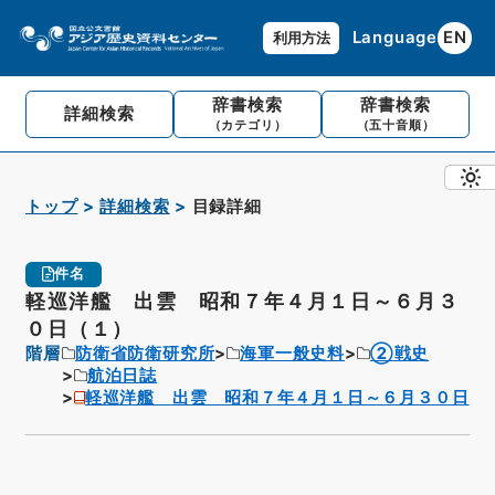
Language
EN
利用方法
辞書検索
辞書検索
詳細検索
（カテゴリ）
（五十音順）
トップ
詳細検索
目録詳細
件名
軽巡洋艦 出雲 昭和７年４月１日～６月３
０日（１）
階層
防衛省防衛研究所
海軍一般史料
②戦史
航泊日誌
軽巡洋艦 出雲 昭和７年４月１日～６月３０日