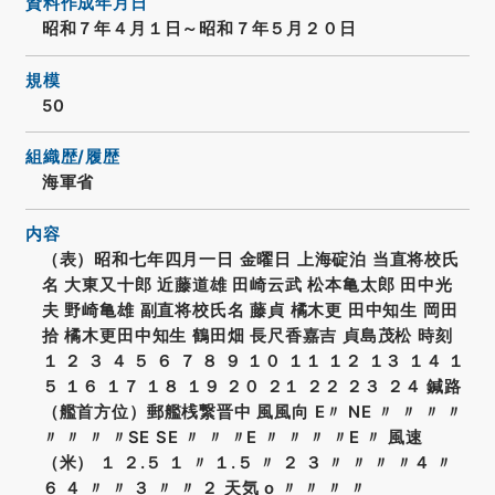
資料作成年月日
昭和７年４月１日～昭和７年５月２０日
規模
50
組織歴/履歴
海軍省
内容
（表）昭和七年四月一日 金曜日 上海碇泊 当直将校氏
名 大東又十郎 近藤道雄 田崎云武 松本亀太郎 田中光
夫 野崎亀雄 副直将校氏名 藤貞 橘木更 田中知生 岡田
拾 橘木更田中知生 鶴田畑 長尺香嘉吉 貞島茂松 時刻
１ ２ ３ ４ ５ ６ ７ ８ ９ １０ １１ １２ １３ １４ １
５ １６ １７ １８ １９ ２０ ２１ ２２ ２３ ２４ 鍼路
（艦首方位）郵艦桟繋晋中 風風向 E〃 NE 〃 〃 〃 〃
〃 〃 〃 〃SE SE 〃 〃 〃E 〃 〃 〃 〃E 〃 風速
（米） １ ２.５ １ 〃 １.５ 〃 ２ ３ 〃 〃 〃 〃４ 〃
６ ４ 〃 〃 ３ 〃 〃 ２ 天気 o 〃 〃 〃 〃