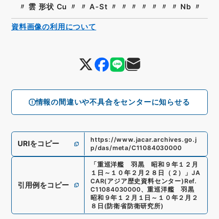
〃 雲 形状 Cu 〃 〃 A-St 〃 〃 〃 〃 〃 〃 〃 Nb 〃
資料画像の利用について
情報の間違いや不具合をセンターに知らせる
https://www.jacar.archives.go.j
URIをコピー
p/das/meta/C11084030000
「
重巡洋艦 羽黒 昭和９年１２月
１日～１０年２月２８日（２）
」
JA
CAR(アジア歴史資料センター)
Ref.
引用例をコピー
C11084030000
、
重巡洋艦 羽黒
昭和９年１２月１日～１０年２月２
８日
(
防衛省防衛研究所
)