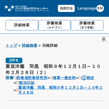
Language
EN
利用方法
辞書検索
辞書検索
詳細検索
（カテゴリ）
（五十音順）
トップ
詳細検索
目録詳細
件名
重巡洋艦 羽黒 昭和９年１２月１日～１０
年２月２８日（２）
階層
防衛省防衛研究所
海軍一般史料
②戦史
航泊日誌
重巡洋艦 羽黒 昭和９年１２月１日～１０年２
月２８日