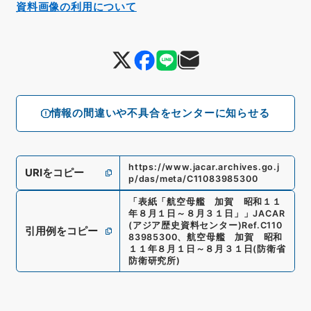
資料画像の利用について
情報の間違いや不具合をセンターに知らせる
https://www.jacar.archives.go.j
URIをコピー
p/das/meta/C11083985300
「
表紙「航空母艦 加賀 昭和１１
年８月１日～８月３１日」
」
JACAR
(アジア歴史資料センター)
Ref.
C110
引用例をコピー
83985300
、
航空母艦 加賀 昭和
１１年８月１日～８月３１日
(
防衛省
防衛研究所
)