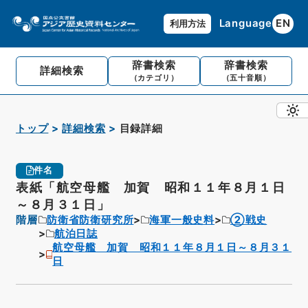
Language
EN
利用方法
辞書検索
辞書検索
詳細検索
（カテゴリ）
（五十音順）
トップ
詳細検索
目録詳細
件名
表紙「航空母艦 加賀 昭和１１年８月１日
～８月３１日」
階層
防衛省防衛研究所
海軍一般史料
②戦史
航泊日誌
航空母艦 加賀 昭和１１年８月１日～８月３１
日