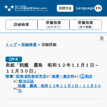
Language
EN
利用方法
辞書検索
辞書検索
詳細検索
（カテゴリ）
（五十音順）
トップ
詳細検索
目録詳細
件名
表紙「戦艦 霧島 昭和１２年１１月１日～
１１月３０日」
階層
防衛省防衛研究所
海軍一般史料
②戦史
航泊日誌
戦艦 霧島 昭和１２年１１月１日～１１月３０
日