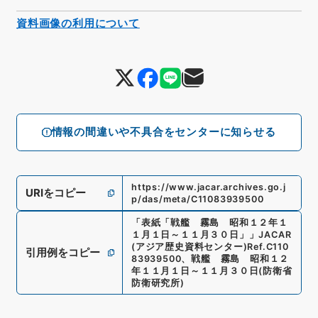
資料画像の利用について
情報の間違いや不具合をセンターに知らせる
https://www.jacar.archives.go.j
URIをコピー
p/das/meta/C11083939500
「
表紙「戦艦 霧島 昭和１２年１
１月１日～１１月３０日」
」
JACAR
(アジア歴史資料センター)
Ref.
C110
引用例をコピー
83939500
、
戦艦 霧島 昭和１２
年１１月１日～１１月３０日
(
防衛省
防衛研究所
)