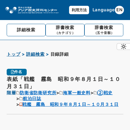
Language
EN
利用方法
辞書検索
辞書検索
詳細検索
（カテゴリ）
（五十音順）
トップ
詳細検索
目録詳細
件名
表紙「戦艦 霧島 昭和９年８月１日～１０
月３１日」
階層
防衛省防衛研究所
海軍一般史料
②戦史
航泊日誌
戦艦 霧島 昭和９年８月１日～１０月３１日