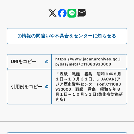
情報の間違いや不具合をセンターに知らせる
https://www.jacar.archives.go.j
URIをコピー
p/das/meta/C11083933000
「
表紙「戦艦 霧島 昭和９年８月
１日～１０月３１日」
」
JACAR(ア
ジア歴史資料センター)
Ref.
C11083
引用例をコピー
933000
、
戦艦 霧島 昭和９年８
月１日～１０月３１日
(
防衛省防衛研
究所
)