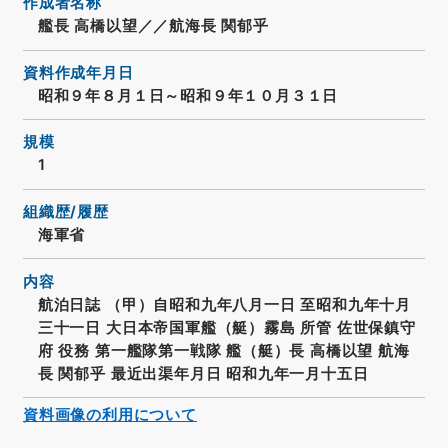
作成者名称
艦長 高橋以望／／航海長 関郁乎
資料作成年月日
昭和９年８月１日～昭和９年１０月３１日
規模
1
組織歴/履歴
海軍省
内容
航泊日誌 （甲）自昭和九年八月一日 至昭和九年十月
三十一日 大日本帝国軍艦（艇）霧島 所管 佐世保鎮守
府 役務 第一艦隊第一戦隊 艦（艇）長 高橋以望 航海
長 関郁乎 最近出渠年月日 昭和九年一月十五日
資料画像の利用について