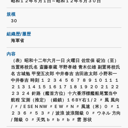
昭和１２年６月１日～昭和１２年６月３０日
規模
30
組織歴/履歴
海軍省
内容
（表）昭和十二年六月一日 火曜日 佐世保 碇泊（至）
当置将校氏名 斎藤泰蔵 平野孝雄 青木伝雄 副置将校氏
名 古城勉 甲斐五次郎 中井春吉 吉田政太郎 小野和一
中井春吉 時刻 １ ２ ３ ４ ５ ６ ７ ８ ９ １０ １１ １
２ １３ １４ １５ １６ １７ １８ １９ ２０ ２１ ２２
２３ ２４ 針路（艦首方位）十六番浮標艦船尾繁当中
航程 宝測（推定）（錨鎖）１６BY右１/２ 〃 風 風向
/ 〃 / E SE N NW 〃 E W 〃 N 〃 風速（米）０ 〃 １
２ ３ ６ 〃 ５ ３ 〃 / 波浪 波浪階級 ０ 〃 ウネル 方向
/ 階級 ０ 〃 天気 b 〃 b 〃 b 〃 雲 形状