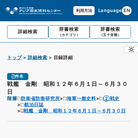
Language
EN
利用方法
辞書検索
辞書検索
詳細検索
（カテゴリ）
（五十音順）
トップ
詳細検索
目録詳細
件名
戦艦 金剛 昭和１２年６月１日～６月３０
日
階層
防衛省防衛研究所
海軍一般史料
②戦史
航泊日誌
戦艦 金剛 昭和１２年６月１日～６月３０日