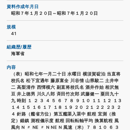
資料作成年月日
昭和７年１月２０日～昭和７年１月２０日
規模
41
組織歴/履歴
海軍省
内容
（表）昭和七年一月二十日 水曜日 横須賀碇泊 当直将
校氏名 松下宜遇年 藤原富全 川谷情 山県駿二 土井申
二 高梨清作 西懌模六 副直将校氏名 酒井作始 相沢無
豆 井上徳男 川久八郎 斉田竹次郎 武藤健一 粟田九十
九 時刻 １ ２ ３ ４ ５ ６ ７ ８ ９ １０ １１ １２ １３
１４ １５ １６ １７ １８ １９ ２０ ２１ ２２ ２３ ２
４ 針路（艦省方位）第五艦渠入渠中 航程 宜測（推
定）錨鎮 測程儀示度 航程 回転転軸平均 換算航程 風
風向 N 〃 NE 〃 N NE N 風速（米）７ ８ １０ ６ ３