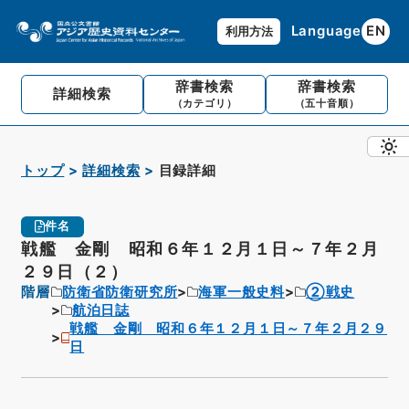
Language
EN
利用方法
辞書検索
辞書検索
詳細検索
（カテゴリ）
（五十音順）
トップ
詳細検索
目録詳細
件名
戦艦 金剛 昭和６年１２月１日～７年２月
２９日（２）
階層
防衛省防衛研究所
海軍一般史料
②戦史
航泊日誌
戦艦 金剛 昭和６年１２月１日～７年２月２９
日