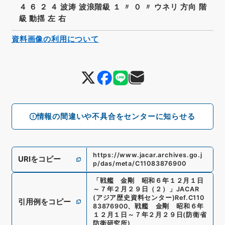
４ ６ ２ ４ 波涛 波浪階級 １ 〃 ０ 〃 ウネリ 方向 階
級 動揺 左 右
資料画像の利用について
情報の間違いや不具合をセンターに知らせる
https://www.jacar.archives.go.j
URIをコピー
p/das/meta/C11083876900
「
戦艦 金剛 昭和６年１２月１日
～７年２月２９日（２）
」
JACAR
(アジア歴史資料センター)
Ref.
C110
引用例をコピー
83876900
、
戦艦 金剛 昭和６年
１２月１日～７年２月２９日
(
防衛省
防衛研究所
)