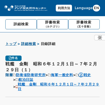
Language
EN
利用方法
辞書検索
辞書検索
詳細検索
（カテゴリ）
（五十音順）
トップ
詳細検索
目録詳細
件名
戦艦 金剛 昭和６年１２月１日～７年２月
２９日（１）
階層
防衛省防衛研究所
海軍一般史料
②戦史
航泊日誌
戦艦 金剛 昭和６年１２月１日～７年２月２９
日