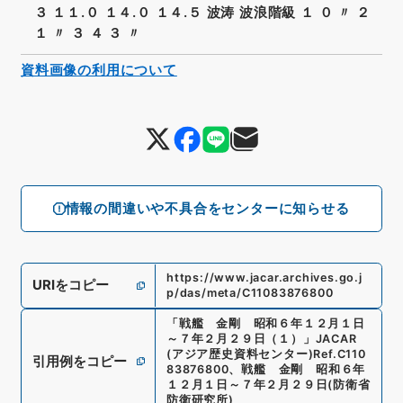
３ １１.０ １４.０ １４.５ 波涛 波浪階級 １ ０ 〃 ２
１ 〃 ３ ４ ３ 〃
資料画像の利用について
情報の間違いや不具合をセンターに知らせる
https://www.jacar.archives.go.j
URIをコピー
p/das/meta/C11083876800
「
戦艦 金剛 昭和６年１２月１日
～７年２月２９日（１）
」
JACAR
(アジア歴史資料センター)
Ref.
C110
引用例をコピー
83876800
、
戦艦 金剛 昭和６年
１２月１日～７年２月２９日
(
防衛省
防衛研究所
)