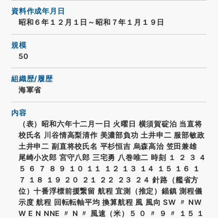
資料作成年月日
昭和６年１２月１日～昭和７年１月１９日
規模
50
組織歴/履歴
海軍省
内容
（表）昭和六年十二月一日 火曜日 横須賀碇泊 当直将
校氏名 川谷情高梨清作 美濃部負功 土井申二 服部敏政
土井申二 副直将校氏名 平杉恒吉 烏森高治 笠田兼雄
尾崎小次郎 宮守八郎 三宅勇 八巻唯二 時刻 １ ２ ３ ４
５ ６ ７ ８ ９ １０ １１ １２ １３ １４ １５ １６ １
７ １８ １９ ２０ ２１ ２２ ２３ ２４ 針路（艦省方
位）十番浮標前援繋留 航程 宜測（推定）錨鎮 測程儀
示度 航程 回転転軸平均 換算航程 風 風向 SW 〃 NW
W E N NNE 〃 N 〃 風速（米）５ ０ 〃 ９ 〃 １５ １