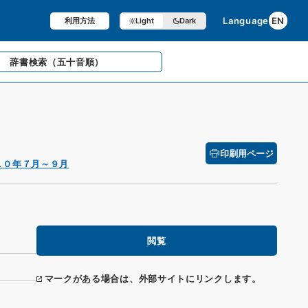
Language
EN
利用方法
Light
Dark
辞書検索
（五十音順）
印刷用ページ
１０年７月～９月
閲覧
マークがある場合は、外部サイトにリンクします。