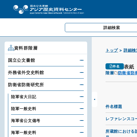
詳細検索
資料群階層
トップ
詳細検
国立公文書館
表紙
件名
外務省外交史料館
階層
防衛省防
防衛省防衛研究所
陸軍省大日記
件名標題
陸軍一般史料
レファレンスコ
海軍省公文備考
所蔵館における
海軍一般史料