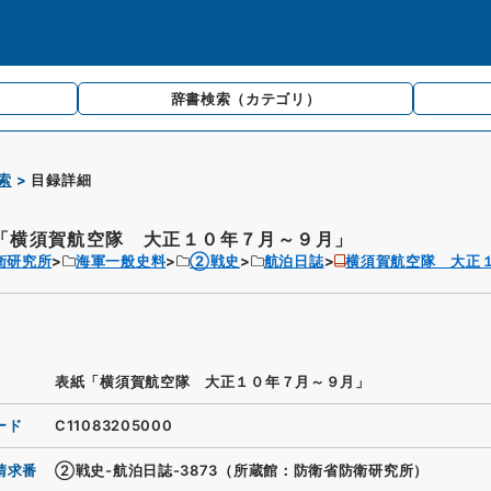
辞書検索
（カテゴリ）
索
目録詳細
「横須賀航空隊 大正１０年７月～９月」
衛研究所
海軍一般史料
②戦史
航泊日誌
横須賀航空隊 大正
表紙「横須賀航空隊 大正１０年７月～９月」
ード
C11083205000
請求番
②戦史-航泊日誌-3873（所蔵館：防衛省防衛研究所）