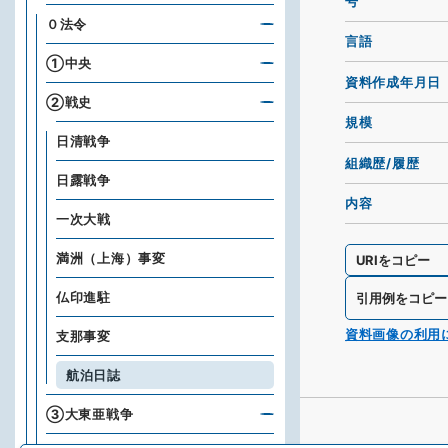
号
０法令
言語
①中央
資料作成年月日
②戦史
規模
日清戦争
組織歴/履歴
日露戦争
内容
一次大戦
満洲（上海）事変
URIをコピー
仏印進駐
引用例をコピー
資料画像の利用
支那事変
航泊日誌
③大東亜戦争