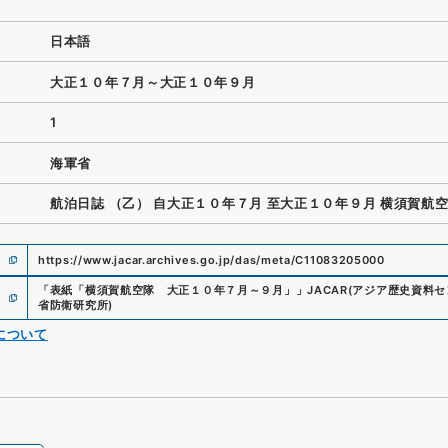
日本語
大正１０年７月～大正１０年９月
1
海軍省
航泊日誌 （乙） 自大正１０年７月 至大正１０年９月 横須賀航
https://www.jacar.archives.go.jp/das/meta/C11083205000
「
表紙「横須賀航空隊 大正１０年７月～９月」
」
JACAR(アジア歴史資料セ
省防衛研究所
)
について