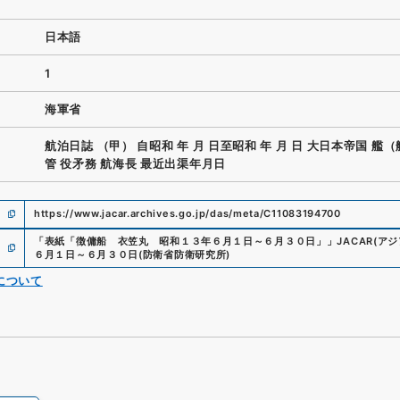
日本語
1
海軍省
航泊日誌 （甲） 自昭和 年 月 日至昭和 年 月 日 大日本帝国 艦（
管 役矛務 航海長 最近出渠年月日
https://www.jacar.archives.go.jp/das/meta/C11083194700
「
表紙「徴傭船 衣笠丸 昭和１３年６月１日～６月３０日」
」
JACAR(ア
６月１日～６月３０日
(
防衛省防衛研究所
)
について