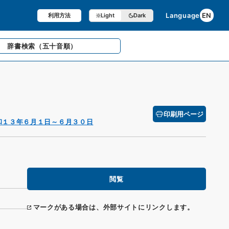
Language
EN
利用方法
Light
Dark
辞書検索
（五十音順）
印刷用ページ
和１３年６月１日～６月３０日
閲覧
マークがある場合は、外部サイトにリンクします。