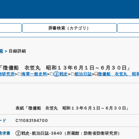
辞書検索
（カテゴリ）
索
目録詳細
「徴傭船 衣笠丸 昭和１３年６月１日～６月３０日」
衛研究所
海軍一般史料
②戦史
航泊日誌
徴傭船 衣笠丸 昭
表紙「徴傭船 衣笠丸 昭和１３年６月１日～６月３０日」
ード
C11083194700
請求番
②戦史-航泊日誌-3840（所蔵館：防衛省防衛研究所）