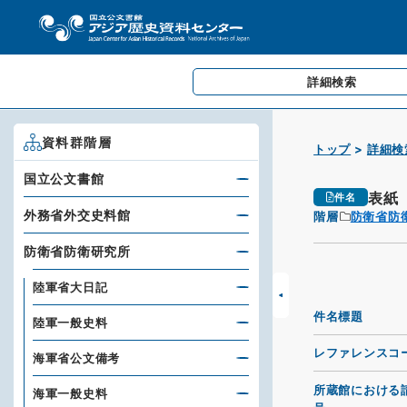
詳細検索
資料群階層
トップ
詳細検
国立公文書館
表紙
件名
外務省外交史料館
階層
防衛省防
防衛省防衛研究所
陸軍省大日記
件名標題
陸軍一般史料
レファレンスコ
海軍省公文備考
所蔵館における
海軍一般史料