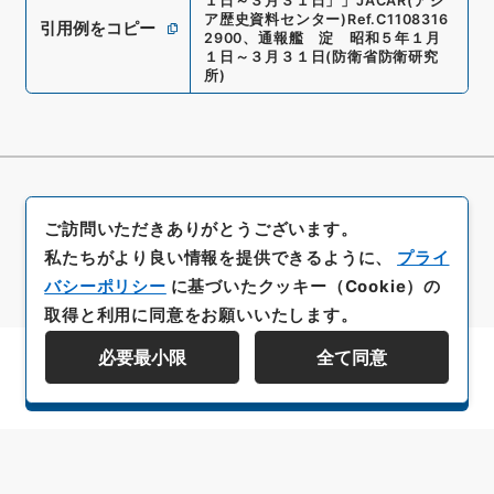
１日～３月３１日」
」
JACAR(アジ
ア歴史資料センター)
Ref.
C1108316
引用例をコピー
2900
、
通報艦 淀 昭和５年１月
１日～３月３１日
(
防衛省防衛研究
所
)
ご訪問いただきありがとうございます。
私たちがより良い情報を提供できるように、
プライ
バシーポリシー
に基づいたクッキー（Cookie）の
取得と利用に同意をお願いいたします。
必要最小限
全て同意
資料群階層を表示する
All rights reserved/Copyright©
Japan Center for Asian Historical Records