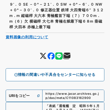
９’．０ SE －０°－２１’．０ SW ＋０°－６’．０ NW
＋０°－３０’．０ 修正器位置 鉄球 大四青端６” ３１２
m．m 縦磁桿 大六本 青極艦首下端（７）７００m．
m（６）欠 横磁桿 大七本 青極右舷最下端６８m 垂磁
桿 大四本 赤極上最下端
資料画像の利用について
情報の間違いや不具合をセンターに知らせる
https://www.jacar.archives.go.j
URIをコピー
p/das/meta/C11083162900
「
表紙「通報艦 淀 昭和５年１月