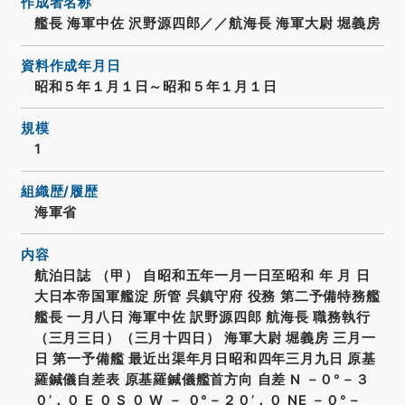
作成者名称
艦長 海軍中佐 沢野源四郎／／航海長 海軍大尉 堀義房
資料作成年月日
昭和５年１月１日～昭和５年１月１日
規模
1
組織歴/履歴
海軍省
内容
航泊日誌 （甲） 自昭和五年一月一日至昭和 年 月 日
大日本帝国軍艦淀 所管 呉鎮守府 役務 第二予備特務艦
艦長 一月八日 海軍中佐 訳野源四郎 航海長 職務執行
（三月三日）（三月十四日） 海軍大尉 堀義房 三月一
日 第一予備艦 最近出渠年月日昭和四年三月九日 原基
羅鍼儀自差表 原基羅鍼儀艦首方向 自差 N －０°－３
０’．０ E ０ S ０ W － ０°－２０’．０ NE －０°－