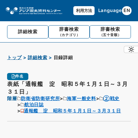
Language
EN
利用方法
辞書検索
辞書検索
詳細検索
（カテゴリ）
（五十音順）
トップ
詳細検索
目録詳細
件名
表紙「通報艦 淀 昭和５年１月１日～３月
３１日」
階層
防衛省防衛研究所
海軍一般史料
②戦史
航泊日誌
通報艦 淀 昭和５年１月１日～３月３１日