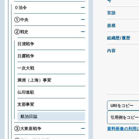
号
０法令
言語
①中央
規模
②戦史
組織歴/履歴
日清戦争
内容
日露戦争
一次大戦
満洲（上海）事変
仏印進駐
支那事変
URIをコピー
航泊日誌
引用例をコピー
資料画像の利用
③大東亜戦争