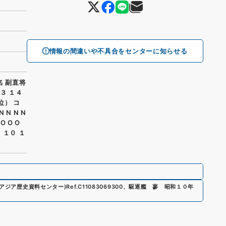
情報の間違いや不具合をセンターに知らせる
名 副直将
１３ １４
位） コ
 N N N
O O O
 ９ １０ １
R(アジア歴史資料センター)
Ref.
C11083069300
、
駆逐艦 蓼 昭和１０年