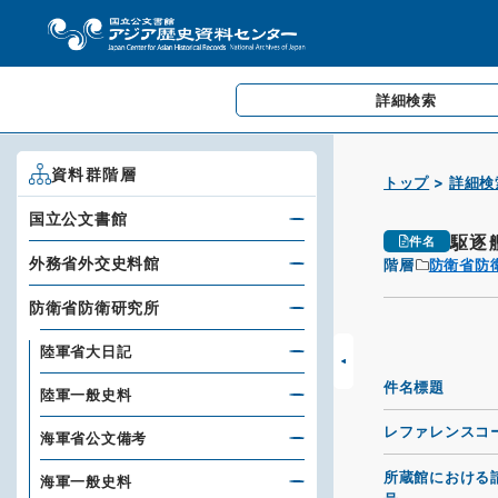
詳細検索
資料群階層
トップ
詳細検
国立公文書館
駆逐
件名
外務省外交史料館
階層
防衛省防
防衛省防衛研究所
陸軍省大日記
件名標題
陸軍一般史料
レファレンスコ
海軍省公文備考
所蔵館における
海軍一般史料