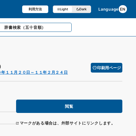
Language
EN
利用方法
Light
Dark
辞書検索
（五十音順）
）
印刷用ページ
０年１１月２０日～１１年２月２４日
閲覧
マークがある場合は、外部サイトにリンクします。