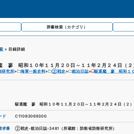
辞書検索
（カテゴリ）
索
目録詳細
艦 蓼 昭和１０年１１月２０日～１１年２月２４日（２
衛研究所
海軍一般史料
②戦史
航泊日誌
駆逐艦 蓼 昭和１
駆逐艦 蓼 昭和１０年１１月２０日～１１年２月２４日（２）
ード
C11083069300
請求番
②戦史-航泊日誌-3481（所蔵館：防衛省防衛研究所）