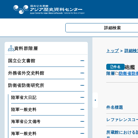
詳細検索
資料群階層
トップ
詳細検
国立公文書館
砲艦
件名
外務省外交史料館
階層
防衛省防
防衛省防衛研究所
陸軍省大日記
件名標題
陸軍一般史料
レファレンスコ
海軍省公文備考
所蔵館における
海軍一般史料