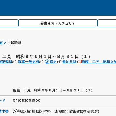
辞書検索
（カテゴリ）
索
目録詳細
 二見 昭和９年６月１日～８月３１日（１）
衛研究所
海軍一般史料
②戦史
航泊日誌
砲艦 二見 昭和９
砲艦 二見 昭和９年６月１日～８月３１日（１）
ード
C11083001000
請求番
②戦史-航泊日誌-3285（所蔵館：防衛省防衛研究所）