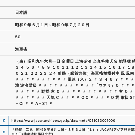
日本語
昭和９年６月１日～昭和９年７月２０日
50
海軍省
（表）昭和九年六月一日 金曜日 上海碇泊 当直将校氏名 能登猛 時
３ ４ ５ ６ ７ ８ ９ １０ １１ １２ １３ １４ １５ １６ １７ １８
０ ２１ ２２ ２３ ２４ 針路（艦首方位）海軍桟橋横付中 風 風向 
〃 〃 〃 〃 〃 〃 〃 〃 〃 〃 風速（米）２ 〃 ３ ４ ６ ７ 〃 〃 〃
濤 波浪階級 〃 〃 〃 〃 〃 〃 〃 〃 〃 〃 〃「ウネリ」０ 〃 〃 〃
〃 〃 〃 〃 〃 動揺 左 ０ 〃 〃 〃 〃 〃 〃 〃 〃 〃 〃 〃 右 ０ 〃
〃 〃 〃 〃 〃 〃 天気 C 〃 〃 〃 〃 O C 〃 〃 〃 〃 O 雲 形状 ST
－Ci 〃 〃 A－ST 〃
https://www.jacar.archives.go.jp/das/meta/C11083001000
「
砲艦 二見 昭和９年６月１日～８月３１日（１）
」
JACAR(アジア歴史
３１日
(
防衛省防衛研究所
)