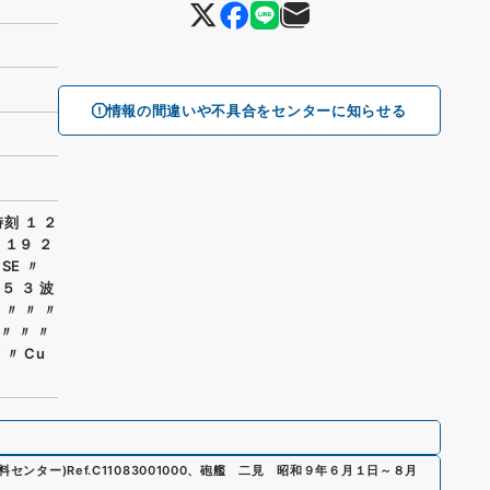
情報の間違いや不具合をセンターに知らせる
刻 １ ２
 １９ ２
SE 〃
 ５ ３ 波
 〃 〃 〃
 〃 〃 〃
 〃 Cu
資料センター)
Ref.
C11083001000
、
砲艦 二見 昭和９年６月１日～８月