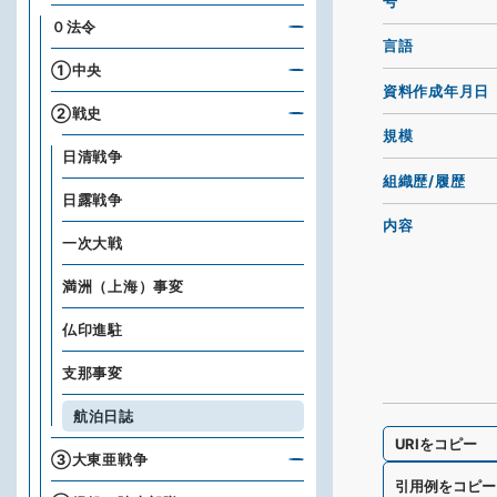
号
０法令
言語
①中央
資料作成年月日
②戦史
規模
日清戦争
組織歴/履歴
日露戦争
内容
一次大戦
満洲（上海）事変
仏印進駐
支那事変
航泊日誌
URIをコピー
③大東亜戦争
引用例をコピー