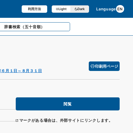
Language
EN
利用方法
Light
Dark
辞書検索
（五十音順）
印刷用ページ
年６月１日～８月３１日
閲覧
マークがある場合は、外部サイトにリンクします。