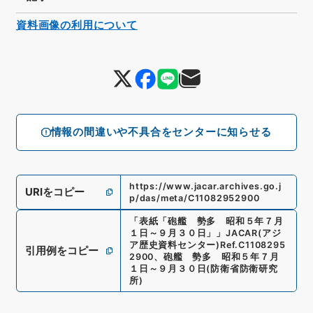
資料画像の利用について
情報の間違いや不具合をセンターに知らせる
https://www.jacar.archives.go.j
URIをコピー
p/das/meta/C11082952900
「
表紙「砲艦 勢多 昭和５年７月
１日～９月３０日」
」
JACAR(アジ
ア歴史資料センター)
Ref.
C1108295
引用例をコピー
2900
、
砲艦 勢多 昭和５年７月
１日～９月３０日
(
防衛省防衛研究
所
)