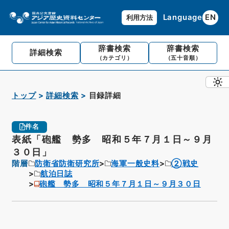
Language
EN
利用方法
辞書検索
辞書検索
詳細検索
（カテゴリ）
（五十音順）
トップ
詳細検索
目録詳細
件名
表紙「砲艦 勢多 昭和５年７月１日～９月
３０日」
階層
防衛省防衛研究所
海軍一般史料
②戦史
航泊日誌
砲艦 勢多 昭和５年７月１日～９月３０日