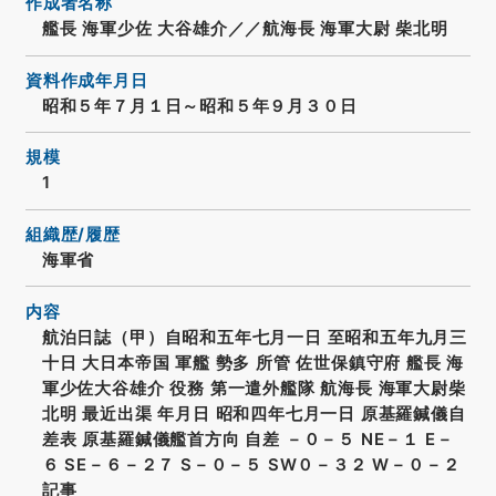
作成者名称
艦長 海軍少佐 大谷雄介／／航海長 海軍大尉 柴北明
資料作成年月日
昭和５年７月１日～昭和５年９月３０日
規模
1
組織歴/履歴
海軍省
内容
航泊日誌（甲）自昭和五年七月一日 至昭和五年九月三
十日 大日本帝国 軍艦 勢多 所管 佐世保鎮守府 艦長 海
軍少佐大谷雄介 役務 第一遣外艦隊 航海長 海軍大尉柴
北明 最近出渠 年月日 昭和四年七月一日 原基羅鍼儀自
差表 原基羅鍼儀艦首方向 自差 －０－５ NE－１ E－
６ SE－６－２７ S－０－５ SW０－３２ W－０－２
記事