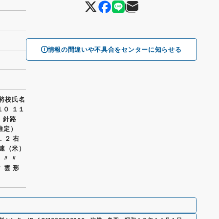
情報の間違いや不具合をセンターに知らせる
直将校氏名
１０ １１
４ 針路
（推定）
．２ 右
 風速（米）
 〃 〃
〃 雲 形