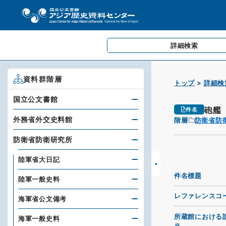
詳細検索
資料群階層
トップ
詳細検
国立公文書館
砲艦
件名
外務省外交史料館
階層
防衛省防
防衛省防衛研究所
陸軍省大日記
件名標題
陸軍一般史料
レファレンスコ
海軍省公文備考
所蔵館における
海軍一般史料