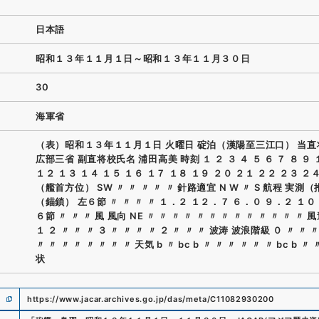
日本語
昭和１３年１１月１日～昭和１３年１１月３０日
30
海軍省
（表）昭和１３年１１月１日 火曜日 碇泊（漢陽至三江口） 当
広部三省 副直将校氏名 浦田高美 時刻 １ ２ ３ ４ ５ ６ ７ ８ ９ 
１２ １３ １４ １５ １６ １７ １８ １９ ２０ ２１ ２２ ２３ ２
（艦首方位） SW 〃 〃 〃 〃 〃 針路適宜 N W 〃 S 航程 実測
（錨鎖） 左６節 〃 〃 〃 〃 １．２ １２．７ ６．０ ９．２ １０
６節 〃 〃 〃 風 風向 NE 〃 〃 〃 〃 〃 〃 〃 〃 〃 〃 〃 〃 〃
１ ２ 〃 〃 〃 ３ 〃 〃 〃 〃 ２ 〃 〃 〃 波涛 波浪階級 ０ 〃 〃 〃
〃 〃 〃 〃 〃 〃 〃 〃 天気 b 〃 bc b 〃 〃 〃 〃 〃 〃 bc b 〃 
状
https://www.jacar.archives.go.jp/das/meta/C11082930200