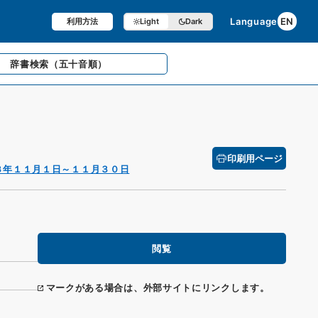
Language
EN
利用方法
Light
Dark
辞書検索
（五十音順）
印刷用ページ
３年１１月１日～１１月３０日
閲覧
マークがある場合は、外部サイトにリンクします。