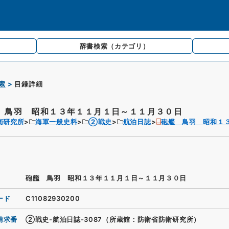
辞書検索
（カテゴリ）
索
目録詳細
 鳥羽 昭和１３年１１月１日～１１月３０日
衛研究所
海軍一般史料
②戦史
航泊日誌
砲艦 鳥羽 昭和１
砲艦 鳥羽 昭和１３年１１月１日～１１月３０日
ード
C11082930200
請求番
②戦史-航泊日誌-3087（所蔵館：防衛省防衛研究所）