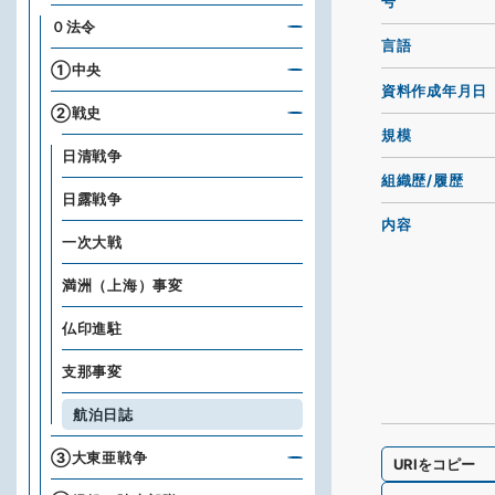
号
０法令
言語
①中央
資料作成年月日
②戦史
規模
日清戦争
組織歴/履歴
日露戦争
内容
一次大戦
満洲（上海）事変
仏印進駐
支那事変
航泊日誌
③大東亜戦争
URIをコピー