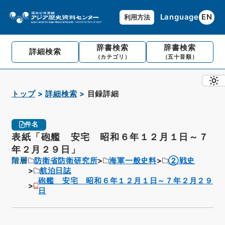
Language
EN
利用方法
辞書検索
辞書検索
詳細検索
（カテゴリ）
（五十音順）
トップ
詳細検索
目録詳細
件名
表紙「砲艦 安宅 昭和６年１２月１日～７
年２月２９日」
階層
防衛省防衛研究所
海軍一般史料
②戦史
航泊日誌
砲艦 安宅 昭和６年１２月１日～７年２月２９
日