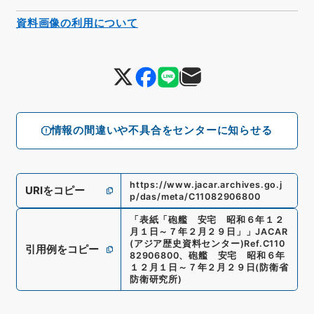
資料画像の利用について
情報の間違いや不具合をセンターに知らせる
https://www.jacar.archives.go.j
URIをコピー
p/das/meta/C11082906800
「
表紙「砲艦 安宅 昭和６年１２
月１日～７年２月２９日」
」
JACAR
(アジア歴史資料センター)
Ref.
C110
引用例をコピー
82906800
、
砲艦 安宅 昭和６年
１２月１日～７年２月２９日
(
防衛省
防衛研究所
)