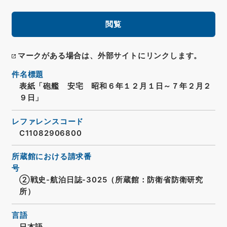
閲覧
マークがある場合は、外部サイトにリンクします。
件名標題
表紙「砲艦 安宅 昭和６年１２月１日～７年２月２
９日」
レファレンスコード
C11082906800
所蔵館における請求番
号
②戦史-航泊日誌-3025（所蔵館：防衛省防衛研究
所）
言語
日本語