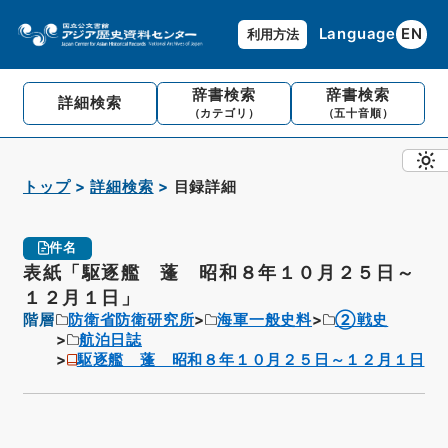
Language
EN
利用方法
辞書検索
辞書検索
詳細検索
（カテゴリ）
（五十音順）
トップ
詳細検索
目録詳細
件名
表紙「駆逐艦 蓬 昭和８年１０月２５日～
１２月１日」
階層
防衛省防衛研究所
海軍一般史料
②戦史
航泊日誌
駆逐艦 蓬 昭和８年１０月２５日～１２月１日