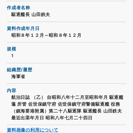
作成者名称
駆逐艦長 山田鉄夫
資料作成年月日
昭和８年１２月～昭和８年１２月
規模
1
組織歴/履歴
海軍省
内容
航泊日誌 （乙） 自昭和八年十二月至昭和年月 駆逐艦
蓬 所管 佐世保鎮守府 佐世保鎮守府警備駆逐艦 役務
（鎮海要港附属）第二十八駆逐隊 駆逐艦長 山田鉄夫
最近出渠年月日 昭和八年七月二十四日
資料画像の利用について