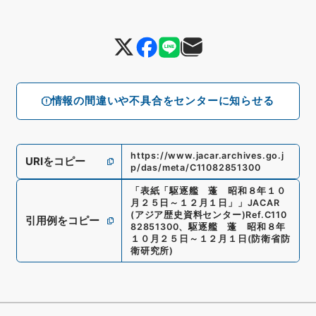
情報の間違いや不具合をセンターに知らせる
https://www.jacar.archives.go.j
URIをコピー
p/das/meta/C11082851300
「
表紙「駆逐艦 蓬 昭和８年１０
月２５日～１２月１日」
」
JACAR
(アジア歴史資料センター)
Ref.
C110
引用例をコピー
82851300
、
駆逐艦 蓬 昭和８年
１０月２５日～１２月１日
(
防衛省防
衛研究所
)