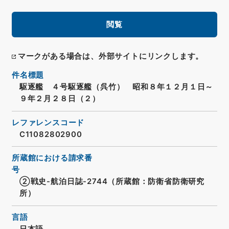
閲覧
マークがある場合は、外部サイトにリンクします。
件名標題
駆逐艦 ４号駆逐艦（呉竹） 昭和８年１２月１日～
９年２月２８日（２）
レファレンスコード
C11082802900
所蔵館における請求番
号
②戦史-航泊日誌-2744（所蔵館：防衛省防衛研究
所）
言語
日本語