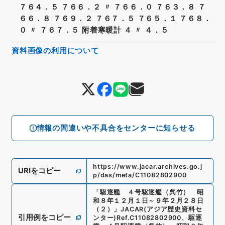
７６４．５ ７６６．２ 〃 ７６６．０ ７６３．８ ７
６６．８ ７６９．２ ７６７．５ ７６５．１ ７６８．
０ 〃 ７６７．５ 附着寒暖計 ４ 〃 ４．５
資料画像の利用について
情報の間違いや不具合をセンターに知らせる
https://www.jacar.archives.go.j
URIをコピー
p/das/meta/C11082802900
「
駆逐艦 ４号駆逐艦（呉竹） 昭
和８年１２月１日～９年２月２８日
（２）
」
JACAR(アジア歴史資料セ
引用例をコピー
ンター)
Ref.
C11082802900
、
駆逐