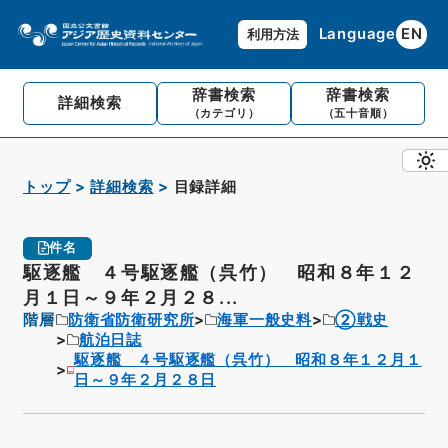
Language
EN
利用方法
辞書検索
辞書検索
詳細検索
（カテゴリ）
（五十音順）
トップ
詳細検索
目録詳細
件名
駆逐艦 ４号駆逐艦（呉竹） 昭和８年１２
月１日～９年２月２８...
階層
防衛省防衛研究所
海軍一般史料
②戦史
航泊日誌
駆逐艦 ４号駆逐艦（呉竹） 昭和８年１２月１
日～９年２月２８日