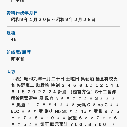
資料作成年月日
昭和９年１月２０日～昭和９年２月２８日
規模
48
組織歴/履歴
海軍省
内容
（表）昭和九年一月二十日 土曜日 呉碇泊 当直将校氏
名 矢野宝二 助野崎 時刻 ２ ４ ６ ８ １０ １２ １４ １
６ １８ ２０ ２２ ２４ 針路 （艦首方位）S十二番浮
標首尾繋留中 風 風向 N 〃 〃 〃 〃 〃 〃 S 〃 〃 〃
〃 風速 １－２ 〃 〃 １ 〃 〃 〃 天気 C 〃 bc C 〃 〃
bcC 〃 〃 〃 雲 形状 Nb St 〃 〃 Nb 〃 雲量 ９ ７ ５
〃 〃 ７ 〃 ８ 〃 １０ 〃 〃 展望 ６ 〃 〃 ７ 〃 〃 ６
〃 〃 ５ 〃 〃 気圧 晴示雨計 ７６６．８ ７６６．７