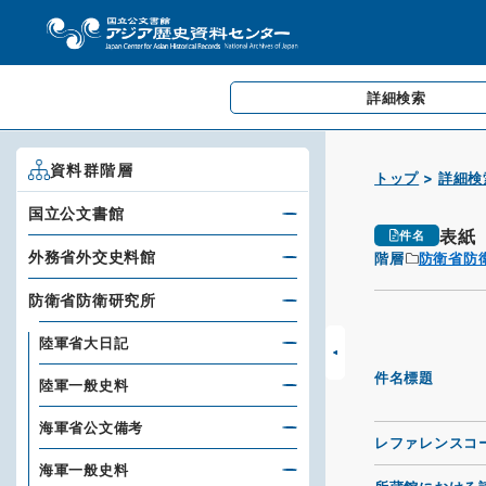
詳細検索
資料群階層
トップ
詳細検
国立公文書館
表紙
件名
外務省外交史料館
階層
防衛省防
防衛省防衛研究所
陸軍省大日記
件名標題
陸軍一般史料
海軍省公文備考
レファレンスコ
海軍一般史料