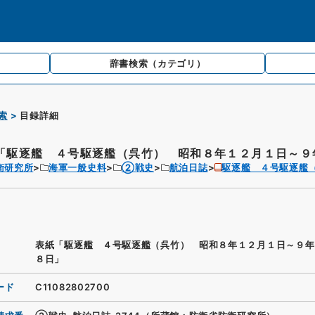
辞書検索
（カテゴリ）
索
目録詳細
「駆逐艦 ４号駆逐艦（呉竹） 昭和８年１２月１日～９年
衛研究所
海軍一般史料
②戦史
航泊日誌
駆逐艦 ４号駆逐艦
表紙「駆逐艦 ４号駆逐艦（呉竹） 昭和８年１２月１日～９年
８日」
ード
C11082802700