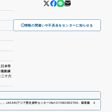
情報の間違いや不具合をセンターに知らせる
大日本帝
警備兼練
月二十六
」
」
JACAR(アジア歴史資料センター)
Ref.
C11082802700
、
駆逐艦 ４