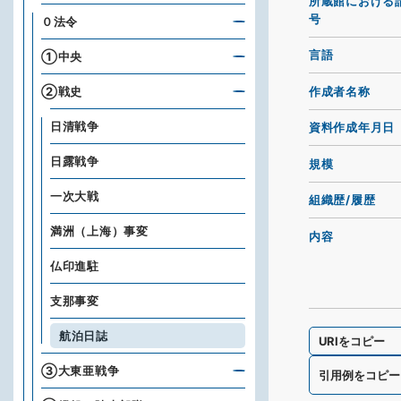
所蔵館における
号
０法令
言語
①中央
作成者名称
②戦史
日清戦争
資料作成年月日
日露戦争
規模
一次大戦
組織歴/履歴
満洲（上海）事変
内容
仏印進駐
支那事変
航泊日誌
URIをコピー
③大東亜戦争
引用例をコピー