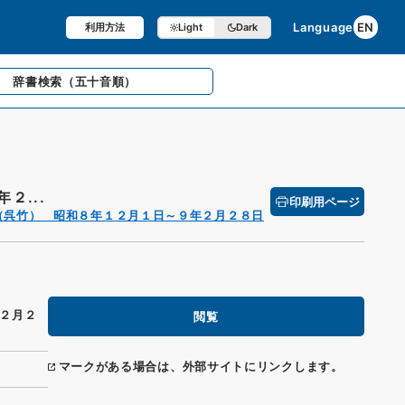
Language
EN
利用方法
Light
Dark
辞書検索
（五十音順）
２...
印刷用ページ
（呉竹） 昭和８年１２月１日～９年２月２８日
２月２
閲覧
マークがある場合は、外部サイトにリンクします。