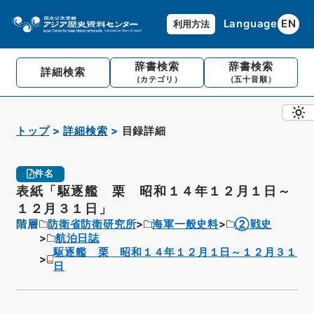
Language
EN
利用方法
辞書検索
辞書検索
詳細検索
（カテゴリ）
（五十音順）
トップ
詳細検索
目録詳細
件名
表紙「駆逐艦 栗 昭和１４年１２月１日～
１２月３１日」
階層
防衛省防衛研究所
海軍一般史料
②戦史
航泊日誌
駆逐艦 栗 昭和１４年１２月１日～１２月３１
日