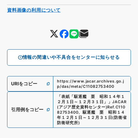
資料画像の利用について
情報の間違いや不具合をセンターに知らせる
https://www.jacar.archives.go.j
URIをコピー
p/das/meta/C11082753400
「
表紙「駆逐艦 栗 昭和１４年１
２月１日～１２月３１日」
」
JACAR
(アジア歴史資料センター)
Ref.
C110
引用例をコピー
82753400
、
駆逐艦 栗 昭和１４
年１２月１日～１２月３１日
(
防衛省
防衛研究所
)