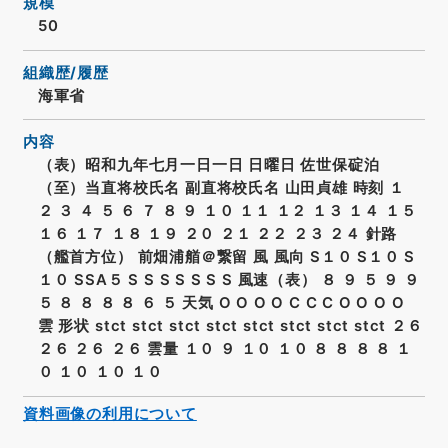
規模
50
組織歴/履歴
海軍省
内容
（表）昭和九年七月一日一日 日曜日 佐世保碇泊
（至）当直将校氏名 副直将校氏名 山田貞雄 時刻 １
２ ３ ４ ５ ６ ７ ８ ９ １０ １１ １２ １３ １４ １５
１６ １７ １８ １９ ２０ ２１ ２２ ２３ ２４ 針路
（艦首方位） 前畑浦艏＠繋留 風 風向 S１０ S１０ S
１０ SSA５ S S S S S S S 風速（表） ８ ９ ５ ９ ９
５ ８ ８ ８ ８ ６ ５ 天気 O O O O C C C O O O O
雲 形状 stct stct stct stct stct stct stct stct ２６
２６ ２６ ２６ 雲量 １０ ９ １０ １０ ８ ８ ８ ８ １
０ １０ １０ １０
資料画像の利用について