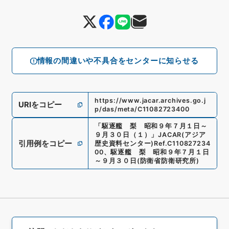
情報の間違いや不具合をセンターに知らせる
https://www.jacar.archives.go.j
URIをコピー
p/das/meta/C11082723400
「
駆逐艦 梨 昭和９年７月１日～
９月３０日（１）
」
JACAR(アジア
引用例をコピー
歴史資料センター)
Ref.
C110827234
00
、
駆逐艦 梨 昭和９年７月１日
～９月３０日
(
防衛省防衛研究所
)