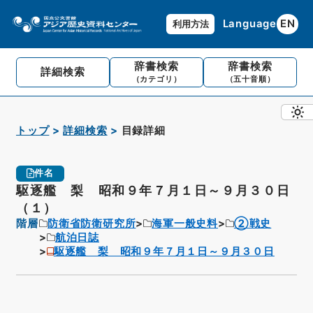
Language
EN
利用方法
辞書検索
辞書検索
詳細検索
（カテゴリ）
（五十音順）
トップ
詳細検索
目録詳細
件名
駆逐艦 梨 昭和９年７月１日～９月３０日
（１）
階層
防衛省防衛研究所
海軍一般史料
②戦史
航泊日誌
駆逐艦 梨 昭和９年７月１日～９月３０日