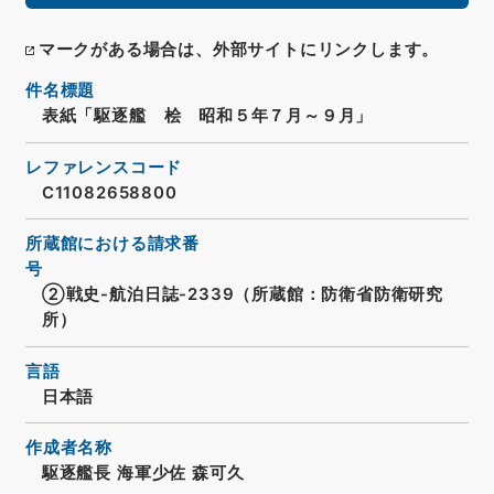
マークがある場合は、外部サイトにリンクします。
件名標題
表紙「駆逐艦 桧 昭和５年７月～９月」
レファレンスコード
C11082658800
所蔵館における請求番
号
②戦史-航泊日誌-2339（所蔵館：防衛省防衛研究
所）
言語
日本語
作成者名称
駆逐艦長 海軍少佐 森可久