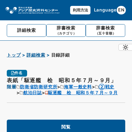
Language
EN
利用方法
辞書検索
辞書検索
詳細検索
（カテゴリ）
（五十音順）
トップ
詳細検索
目録詳細
件名
表紙「駆逐艦 桧 昭和５年７月～９月」
階層
防衛省防衛研究所
海軍一般史料
②戦史
航泊日誌
駆逐艦 桧 昭和５年７月～９月
閲覧