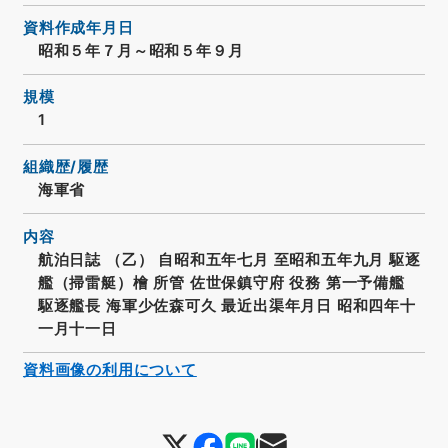
資料作成年月日
昭和５年７月～昭和５年９月
規模
1
組織歴/履歴
海軍省
内容
航泊日誌 （乙） 自昭和五年七月 至昭和五年九月 駆逐
艦（掃雷艇）檜 所管 佐世保鎮守府 役務 第一予備艦
駆逐艦長 海軍少佐森可久 最近出渠年月日 昭和四年十
一月十一日
資料画像の利用について