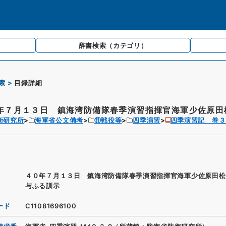
辞書検索
（カテゴリ）
索
目録詳細
年７月１３日 鎮海湾防備隊春季演習指揮官海軍少佐原田松
衛研究所
海軍省公文備考
⑪戦役等
四季演習
四季演習記 巻３
４０年７月１３日 鎮海湾防備隊春季演習指揮官海軍少佐原田松
与ふる訓示
ード
C11081696100