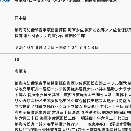
請求番
海軍省-四季演習-M40-3-9（所蔵館：防衛省防衛研究所）
日本語
鎮海湾防備隊春季演習指揮官 海軍少佐 原田松次郎／／佐世保鎮
長官 爪生外吉／／海軍少佐 原田松二郎
明治４０年６月２７日～明治４０年７月１３日
10
海軍省
鎮海湾防備隊春季演習指揮官海軍少佐原田松次郎ニ与フル訓示 
成攻究事項共ニ適切ニシテ其実施亦適良ナシハ得ル処尠少ナラサ
ト認ム 従来未タ当テ其隊ニ演習ヲ実施セルヲ聞セス常ニ遺憾ト
リシカ茲ニ始メテ本演習記ヲ閲シ重心愉快ヲ感スル処ナリ尚益々
ラズ規定ノ訓練ヲ励行セシコトヲ望ム 明治四十年七月十三日 佐
府司令長官爪生外吉 六月三十日進達 春季演習記 鎮海湾防備隊 
年六月三十日 海軍少佐原田松二郎 一明治四十年六月二十七日ヨ
鎮海湾松真ニ於テ春季演習ヲ施行ス 一、攻究事項(一)浮標水雷
設法(二)仮製水雷沈置及発火法(三)四十七密副防禦砲据付法(四)