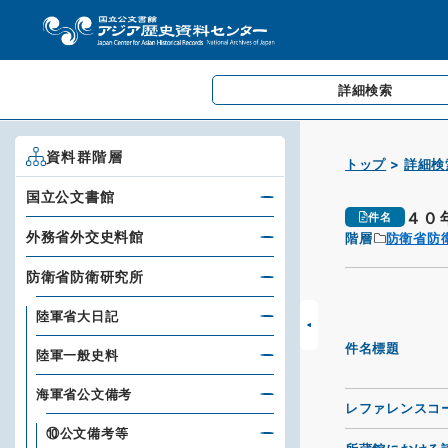
詳細検索
資料群階層
トップ
詳細検
国立公文書館
４０
件名
外務省外交史料館
階層
防衛省防
防衛省防衛研究所
陸軍省大日記
件名標題
陸軍一般史料
海軍省公文備考
レファレンスコ
⑩公文備考等