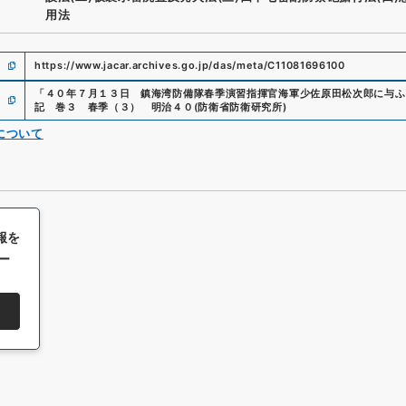
用法
https://www.jacar.archives.go.jp/das/meta/C11081696100
「
４０年７月１３日 鎮海湾防備隊春季演習指揮官海軍少佐原田松次郎に与ふ
記 巻３ 春季（３） 明治４０
(
防衛省防衛研究所
)
について
報を
ー
All rights reserved/Copyright©
Japan Center for Asian Historical Record