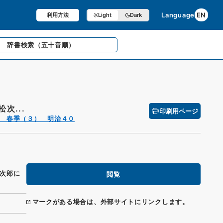
Language
EN
利用方法
Light
Dark
辞書検索
（五十音順）
次...
印刷用ページ
 春季（３） 明治４０
次郎に
閲覧
マークがある場合は、外部サイトにリンクします。