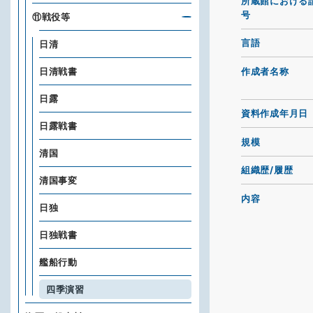
所蔵館における
号
⑪戦役等
言語
日清
作成者名称
日清戦書
日露
資料作成年月日
日露戦書
規模
清国
組織歴/履歴
清国事変
内容
日独
日独戦書
艦船行動
四季演習