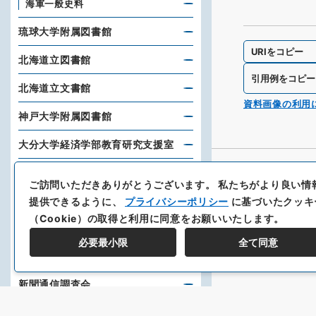
海軍一般史料
琉球大学附属図書館
URIをコピー
北海道立図書館
引用例をコピー
北海道立文書館
資料画像の利用
神戸大学附属図書館
大分大学経済学部教育研究支援室
スタンフォード大学フーヴァー研
ご訪問いただきありがとうございます。
私たちがより良い情
究所
提供できるように、
プライバシーポリシー
に基づいたクッキ
日本貿易振興機構アジア経済研究
（Cookie）の取得と利用に同意をお願いいたします。
所図書館
必要最小限
全て同意
東洋文庫
新聞通信調査会
山口大学図書館