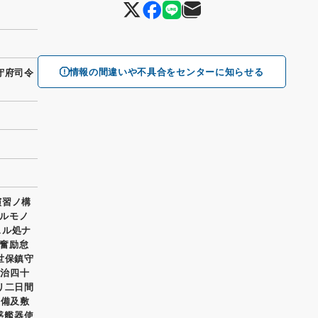
情報の間違いや不具合をセンターに知らせる
守府司令
演習ノ構
ルモノ
スル処ナ
奮励怠
世保鎮守
明治四十
リ二日間
装備及敷
惑艦器使