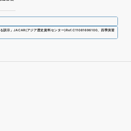
る訓示
」
JACAR(アジア歴史資料センター)
Ref.
C11081696100
、
四季演習
s