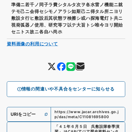
準備ニ若千ノ同子ラ費シタルタ次ヲ各水雷ノ機能ニ就
テモ己ニ会得セシモノアラシ如斯己ニ得タル所ニヨリ
敷設タ行ヒ敷設后其状態ヲ検擦シ或ハ探海電灯ト共ニ
視発弧器ノ使用、研究等フ以テ大旨トシ唯今ヨリ開始
セニトス故ニ各自ハ尚ホ
資料画像の利用について
情報の間違いや不具合をセンターに知らせる
https://www.jacar.archives.go.j
URIをコピー
p/das/meta/C11081695800
「
４１年６月５日 呉敷設隊春季演
習
」
JACAR(アジア歴史資料センタ