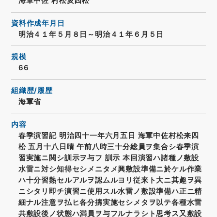
海軍中佐 村松亥四松
資料作成年月日
明治４１年５月８日～明治４１年６月５日
規模
66
組織歴/履歴
海軍省
内容
春季演習記 明治四十一年六月五日 海軍中佐村松来四
松 五月十八日晴 午前八時三十分総員ヲ集合シ春季演
習実施ニ関シ訓示ヲ与フ 訓示 本回演習ハ諸種ノ敷設
水雷ニ対シ知得セシメニタメ興敷設準備ニ於ケル作業
ハ十分習熱セルアルヲ認ムルヨリ従来ト大ニ其趣ヲ異
ニシタリ即チ演習ニ使用スル水雷ノ敷設準備ハ正ニ精
細ナル注意ヲ払ヒ各分擣実施セシメタヲ以テ各種水雷
共敷設後ノ状態ハ満員ヲ与フルナラシト思考ス又敷設