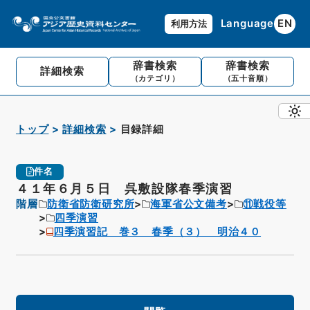
Language
EN
利用方法
辞書検索
辞書検索
詳細検索
（カテゴリ）
（五十音順）
トップ
詳細検索
目録詳細
件名
４１年６月５日 呉敷設隊春季演習
階層
防衛省防衛研究所
海軍省公文備考
⑪戦役等
四季演習
四季演習記 巻３ 春季（３） 明治４０