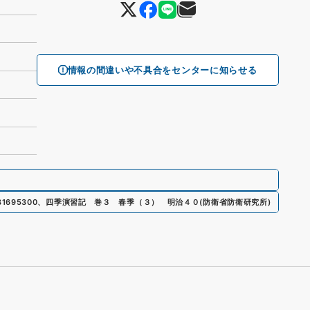
情報の間違いや不具合をセンターに知らせる
81695300
、
四季演習記 巻３ 春季（３） 明治４０
(
防衛省防衛研究所
)