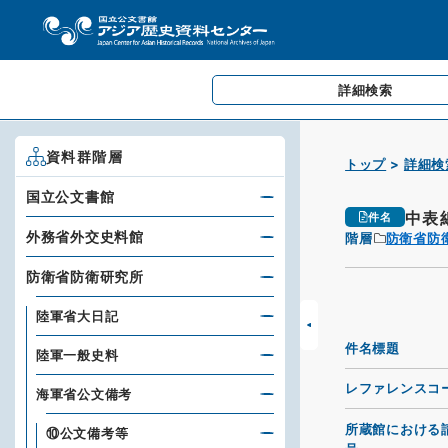
詳細検索
資料群階層
トップ
詳細検
国立公文書館
中表
件名
外務省外交史料館
階層
防衛省防
防衛省防衛研究所
陸軍省大日記
件名標題
陸軍一般史料
レファレンスコ
海軍省公文備考
所蔵館における
⑩公文備考等