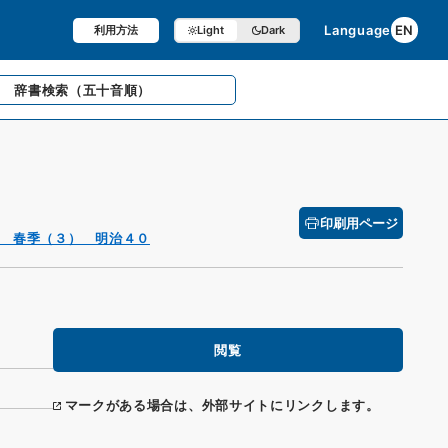
Language
EN
利用方法
Light
Dark
辞書検索
（五十音順）
印刷用ページ
 春季（３） 明治４０
閲覧
マークがある場合は、外部サイトにリンクします。