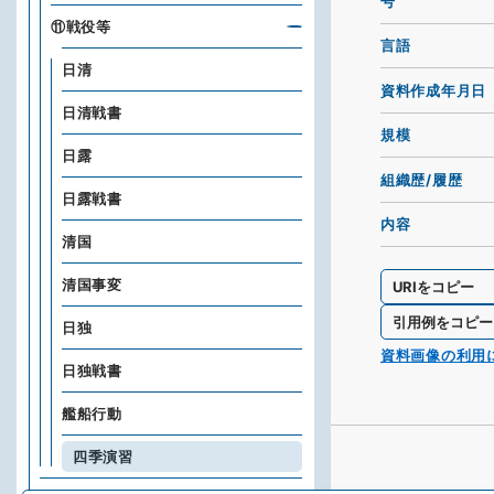
号
⑪戦役等
言語
日清
資料作成年月日
日清戦書
規模
日露
組織歴/履歴
日露戦書
内容
清国
清国事変
URIをコピー
引用例をコピー
日独
資料画像の利用
日独戦書
艦船行動
四季演習