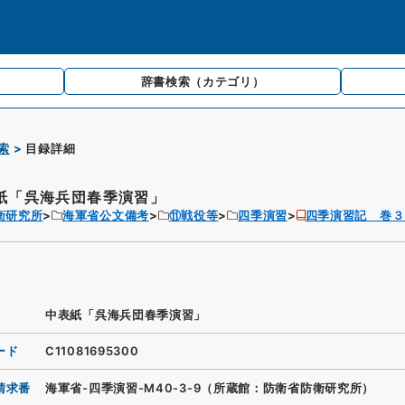
辞書検索
（カテゴリ）
索
目録詳細
紙「呉海兵団春季演習」
衛研究所
海軍省公文備考
⑪戦役等
四季演習
四季演習記 巻３
中表紙「呉海兵団春季演習」
ード
C11081695300
請求番
海軍省-四季演習-M40-3-9（所蔵館：防衛省防衛研究所）