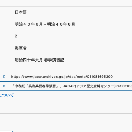
日本語
明治４０年６月～明治４０年６月
2
海軍省
明治四十年六月 春季演習記
https://www.jacar.archives.go.jp/das/meta/C11081695300
「
中表紙「呉海兵団春季演習」
」
JACAR(アジア歴史資料センター)
Ref.
C110
について