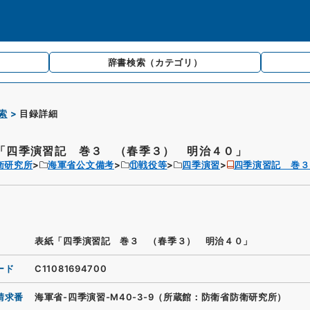
辞書検索
（カテゴリ）
索
目録詳細
「四季演習記 巻３ （春季３） 明治４０」
衛研究所
海軍省公文備考
⑪戦役等
四季演習
四季演習記 巻３
表紙「四季演習記 巻３ （春季３） 明治４０」
ード
C11081694700
請求番
海軍省-四季演習-M40-3-9（所蔵館：防衛省防衛研究所）