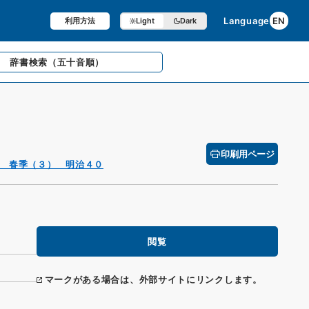
Language
EN
利用方法
Light
Dark
辞書検索
（五十音順）
印刷用ページ
 春季（３） 明治４０
閲覧
マークがある場合は、外部サイトにリンクします。