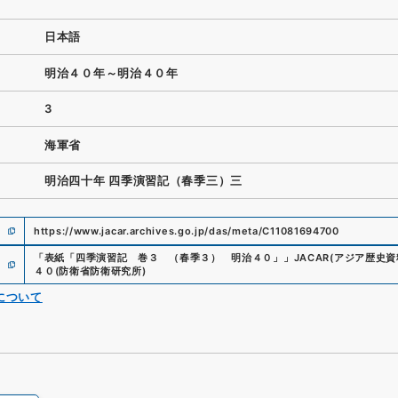
日本語
明治４０年～明治４０年
3
海軍省
明治四十年 四季演習記（春季三）三
https://www.jacar.archives.go.jp/das/meta/C11081694700
「
表紙「四季演習記 巻３ （春季３） 明治４０」
」
JACAR(アジア歴史
４０
(
防衛省防衛研究所
)
について