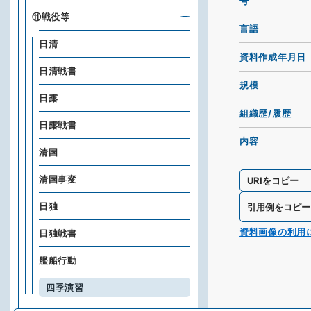
号
⑪戦役等
言語
日清
資料作成年月日
日清戦書
規模
日露
組織歴/履歴
日露戦書
内容
清国
清国事変
URIをコピー
日独
引用例をコピー
資料画像の利用
日独戦書
艦船行動
四季演習