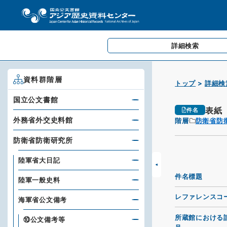
詳細検索
資料群階層
トップ
詳細検
国立公文書館
表紙
件名
外務省外交史料館
階層
防衛省防
防衛省防衛研究所
陸軍省大日記
件名標題
陸軍一般史料
レファレンスコ
海軍省公文備考
所蔵館における
⑩公文備考等